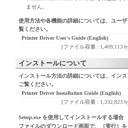
ません。
1. GRANT OF LICENSE
Canon grants you a personal, limited and non-exc
使用方法や各機能の詳細については、ユーザ
use ("use" as used herein shall include storing, lo
覧ください。
accessing, executing or displaying) the SOFTWA
Printer Driver User's Guide (English)
use with Products only on computers directly or
[ファイル容量 : 1,409,113 by
connected to the Products (the "Designated Com
You may allow other users of other computers c
インストールについて
Designated Computer to use the SOFTWARE, pr
インストール方法の詳細については、インス
must assure that all such users shall abide by the 
ご覧ください。
Agreement and shall be subject to restrictions an
borne by you hereunder.
Printer Driver Installation Guide (English)
[ファイル容量 : 1,332,823 by
You may make one copy of the SOFTWARE sole
purpose.
Setup.exe を使用してインストールする場合
ファイルのダウンロード画面で、［実行］を