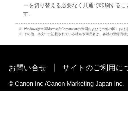
ーを切り替える必要なく共通で印刷するこ
PERSONAL INJURY OR DEATH RESULTI
す。
NEGLIGENCE ON THE PART OF THE SELL
ABOVE LIMITATION OR EXCLUSION MAY
※
Windowsは米国Microsoft Corporationの米国およびその他の国
TO YOU.
※
その他、本文中に記載されている社名や商品名は、各社の登録商標
[RELEASE OF LIABILITY] TO THE FULL
PERMITTED BY APPLICABLE LAW, YOU
RELEASE CANON, CANON'S SUBSIDIARI
お問い合せ
サイトのご利用に
AFFILIATES, THEIR DISTRIBUTORS, DE
CANON'S LICENSORS FROM ANY AND AL
© Canon Inc./Canon Marketing Japan Inc.
ARISING FROM OR RELATED TO ALL CL
CONCERNING THE SOFTWARE OR ITS US
8. TERM
This Agreement is effective upon your acceptanc
clicking the button indicating your acceptance as