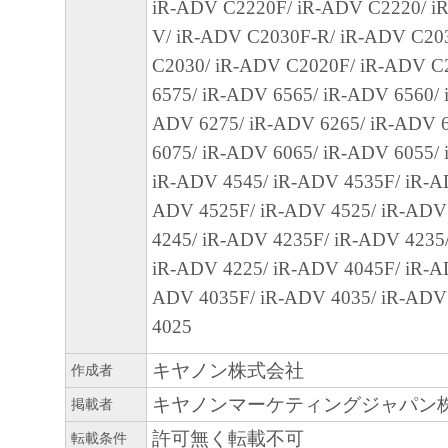
EXCLUSION OF IMPLIED WARRANTIES, 
iR-ADV C2220F/ iR-ADV C2220/ i
EXCLUSION MAY NOT APPLY TO YOU.
V/ iR-ADV C2030F-R/ iR-ADV C20
THIS WARRANTY GIVES YOU SPECIFIC 
C2030/ iR-ADV C2020F/ iR-ADV C
AND YOU MAY ALSO HAVE OTHER RIGH
6575/ iR-ADV 6565/ iR-ADV 6560/ 
VARY FROM STATE TO STATE OR JURISD
ADV 6275/ iR-ADV 6265/ iR-ADV 
JURISDICTION.
6075/ iR-ADV 6065/ iR-ADV 6055/
iR-ADV 4545/ iR-ADV 4535F/ iR-A
NEITHER CANON, CANON'S SUBSIDIARI
ADV 4525F/ iR-ADV 4525/ iR-ADV
AFFILIATES, THEIR DISTRIBUTORS, OR
4245/ iR-ADV 4235F/ iR-ADV 4235
CANON'S LICENSORS WARRANT THAT T
iR-ADV 4225/ iR-ADV 4045F/ iR-A
CONTAINED IN THE SOFTWARE WILL M
ADV 4035F/ iR-ADV 4035/ iR-ADV
REQUIREMENTS OR THAT THE OPERATI
4025
SOFTWARE WILL BE UNINTERRUPTED O
キヤノン株式会社
作成者
FREE.
キヤノンマーケティングジャパン
掲載者
[NO LIABILITY FOR DAMAGES] IN NO E
許可無く転載不可
転載条件