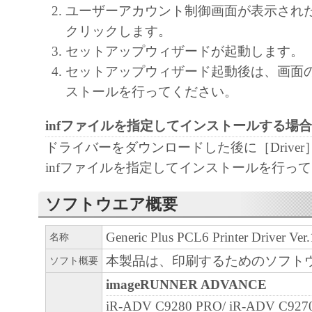
and intellectual property rights in and to the
ユーザーアカウント制御画面が表示され
as expressly provided herein, no license or right,
クリックします。
implied, is hereby conveyed or granted by Cano
セットアップウィザードが起動します。
intellectual property of Canon and its licensors.
セットアップウィザード起動後は、画面
ストールを行ってください。
5. EXPORT CONTROL
You agree to comply with all export laws and res
infファイルを指定してインストールする場合
regulations of the country involved, and not to e
ドライバーをダウンロードした後に［Drive
export, directly or indirectly, the SOFTWARE in
infファイルを指定してインストールを行っ
such laws, restrictions and regulations, or withou
approvals.
ソフトウエア概要
6. SUPPORT AND UPDATE
Generic Plus PCL6 Printer Driver Ver.
名称
NEITHER CANON, CANON'S SUBSIDIARI
本製品は、印刷するためのソフト
ソフト概要
AFFILIATES, THEIR DISTRIBUTORS, OR
imageRUNNER ADVANCE
CANON'S LICENSORS ARE RESPONSIBLE
iR-ADV C9280 PRO/ iR-ADV C927
MAINTAINING OR HELPING YOU TO USE