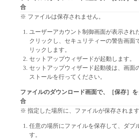
2. RESTRICTIONS
合
You shall not use the SOFTWARE except as expr
※ ファイルは保存されません。
permitted herein, and shall not assign, sublicense, 
loan, convey or transfer to any third party t
ユーザーアカウント制御画面が表示され
shall not alter, translate or convert to another 
クリックし、セキュリティーの警告画面
language, modify, disassemble, decompile or oth
リックします。
engineer the SOFTWARE and you shall not have
セットアップウィザードが起動します。
to do so.
セットアップウィザード起動後は、画面
ストールを行ってください。
3. COPYRIGHT NOTICE
You shall not modify, remove or delete any copy
ファイルのダウンロード画面で、［保存］を
Canon or its licensors contained in the SOFTW
合
any copy thereof.
※ 指定した場所に、ファイルが保存されま
4. OWNERSHIP
任意の場所にファイルを保存して、ダブ
Canon and its licensors retain in all respects the 
す。