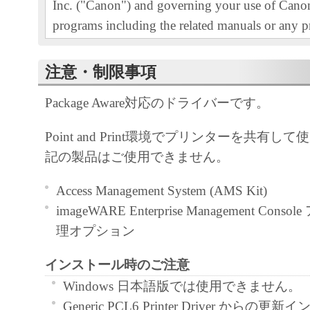
Inc. ("Canon") and governing your use of Canon
programs including the related manuals or any pr
thereof (the "SOFTWARE") for certain Canon's
machines, printers and multifunctional peripheral
注意・制限事項
"Products").
Package Aware対応のドライバーです。
READ CAREFULLY AND UNDERSTAND AL
Point and Print環境でプリンターを共有
RIGHTS AND RESTRICTIONS DESCRIBED 
記の製品はご使用できません。
AGREEMENT BEFORE INSTALLING THE 
CLICKING THE BUTTON INDICATING YO
Access Management System (AMS Kit)
ACCEPTANCE AS STATED BELOW OR IN
imageWARE Enterprise Management Co
SOFTWARE, YOU AGREE TO BE BOUND 
理オプション
AND CONDITIONS OF THIS AGREEMENT.
NOT AGREE TO THE FOLLOWING TERM
インストール時のご注意
CONDITIONS OF THIS AGREEMENT, DO 
Windows 日本語版では使用できません。
SOFTWARE.
Generic PCL6 Printer Driver から