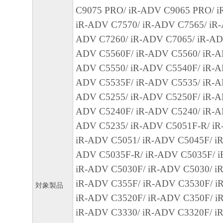
C9075 PRO/ iR-ADV C9065 PRO/ i
SOFTWARE, OR PROVIDING YOU WITH A
iR-ADV C7570/ iR-ADV C7565/ iR-
FIXES OR SUPPORT FOR THE SOFTWAR
ADV C7260/ iR-ADV C7065/ iR-AD
7. DISCLAIMER OF WARRANTIES AND LI
ADV C5560F/ iR-ADV C5560/ iR-A
[NO WARRANTY] THE SOFTWARE IS PROV
ADV C5550/ iR-ADV C5540F/ iR-A
WITHOUT WARRANTY OF ANY KIND, EI
ADV C5535F/ iR-ADV C5535/ iR-A
EXPRESSED OR IMPLIED, INCLUDING, B
ADV C5255/ iR-ADV C5250F/ iR-A
LIMITED TO THE IMPLIED WARRANTIES
ADV C5240F/ iR-ADV C5240/ iR-A
MERCHANTABILITY AND FITNESS FOR A
ADV C5235/ iR-ADV C5051F-R/ iR
PURPOSE. THE ENTIRE RISK AS TO THE
iR-ADV C5051/ iR-ADV C5045F/ iR
PERFORMANCE OF THE SOFTWARE IS W
ADV C5035F-R/ iR-ADV C5035F/ i
SHOULD THE SOFTWARE PROVE DEFECT
iR-ADV C5030F/ iR-ADV C5030/ iR
ASSUME THE ENTIRE COST OF ALL NEC
iR-ADV C355F/ iR-ADV C3530F/ i
対象製品
SERVICING, REPAIR OR CORRECTION. S
iR-ADV C3520F/ iR-ADV C350F/ i
LEGAL JURISDICTIONS DO NOT ALLOW 
iR-ADV C3330/ iR-ADV C3320F/ i