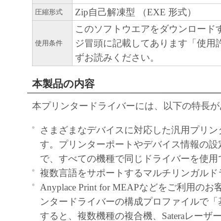
EITHER CANON, CANON'S SUBSIDIARIES
Zip自己解凍型 （EXE 形式）
圧縮形式
AFFILIATES, THEIR DISTRIBUTORS DEA
このソフトウエアをダウンロード
CANON'S LICENSORS BE LIABLE FOR 
ジ冒頭に記載してあります「使用
使用条件
WHATSOEVER (INCLUDING WITHOUT LI
ずお読みください。
LOSS OF BUSINESS PROFITS, LOSS OF B
INFORMATION, LOSS OF BUSINESS INT
本製品の内容
OTHER COMPENSATORY, INCIDENTAL O
CONSEQUENTIAL DAMAGES) ARISING O
本プリンタードライバーには、以下の特長が
SOFTWARE, USE THEREOF OR INABILITY
さまざまなデバイスに対応した汎用プリン
SOFTWARE EVEN IF EITHER CANON, CA
す。プリンターポートやデバイス情報の設
SUBSIDIARIES OR AFFILIATES, THEIR D
で、すべての機種で同じドライバーを使用
DEALERS OR CANON'S LICENSORS HAV
複数言語をサポートするマルチリンガルド
ADVISED OF THE POSSIBILITY OF SUC
Anyplace Print for MEAPなどをご利
SOME STATES OR LEGAL JURISDICTION
ンタードライバーの構成プロファイルで「
ALLOW THE LIMITATION OR EXCLUSION 
すると、複数機種の複合機、Sateraレー
FOR INCIDENTAL OR CONSEQUENTIAL 