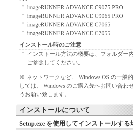
use ("use" as used herein shall include storing, lo
imageRUNNER ADVANCE C9075 PRO
accessing, executing or displaying) the SOFTWA
imageRUNNER ADVANCE C9065 PRO
use with Products only on computers directly or
imageRUNNER ADVANCE C7065
connected to the Products (the "Designated Com
imageRUNNER ADVANCE C7055
You may allow other users of other computers c
インストール時のご注意
Designated Computer to use the SOFTWARE, pr
インストール方法の概要は、フォルダー内の Re
must assure that all such users shall abide by the 
ご参照してください。
Agreement and shall be subject to restrictions an
borne by you hereunder.
※ ネットワークなど、 Windows OS の一
You may make one copy of the SOFTWARE sole
しては、 Windows のご購入先へお問い合
purpose.
うお願い致します。
2. RESTRICTIONS
You shall not use the SOFTWARE except as expr
インストールについて
permitted herein, and shall not assign, sublicense, 
Setup.exe を使用してインストールする
loan, convey or transfer to any third party t
shall not alter, translate or convert to another 