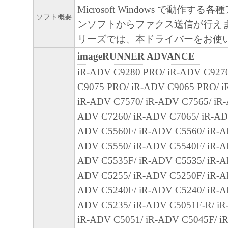
LIMITED TO THE IMPLIED WARRANTIES
Microsoft Windows で動作す
MERCHANTABILITY AND FITNESS FOR A
ソフト概要
ンソフトからファクス送信が行えます
PURP OS E. THE ENTIRE RISK AS TO TH
リーズでは、本ドライバーをお使
PERFORMANCE OF THE SOFTWARE IS W
imageRUNNER ADVANCE
SHOULD THE SOFTWARE PROVE DEFECT
iR-ADV C9280 PRO/ iR-ADV C927
ASSUME THE ENTIRE C OS T OF ALL N
C9075 PRO/ iR-ADV C9065 PRO/ i
SERVICING, REPAIR OR CORRECTION. S
iR-ADV C7570/ iR-ADV C7565/ iR-
LEGAL JURISDICTIONS DO NOT ALLOW 
ADV C7260/ iR-ADV C7065/ iR-AD
EXCLUSION OF IMPLIED WARRANTIES, 
ADV C5560F/ iR-ADV C5560/ iR-A
EXCLUSION MAY NOT APPLY TO YOU.
ADV C5550/ iR-ADV C5540F/ iR-A
THIS WARRANTY GIVES YOU SPECIFIC 
ADV C5535F/ iR-ADV C5535/ iR-A
AND YOU MAY ALSO HAVE OTHER RIGH
ADV C5255/ iR-ADV C5250F/ iR-A
VARY FROM STATE TO STATE OR JURISD
ADV C5240F/ iR-ADV C5240/ iR-A
JURISDICTION.
ADV C5235/ iR-ADV C5051F-R/ iR
NEITHER CANON, CANON'S SUBSIDIARI
iR-ADV C5051/ iR-ADV C5045F/ iR
AFFILIATES, THEIR DISTRIBUTORS, OR