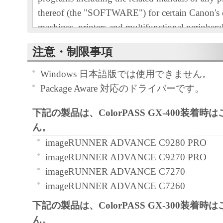
thereof (the "SOFTWARE") for certain Canon's
machines, printers and multifunctional peripheral
"Products").
注意・制限事項
READ CAREFULLY AND UNDERSTAND AL
RIGHTS AND RESTRICTIONS DESCRIBED 
Windows 日本語版では使用できません。
AGREEMENT BEFORE INSTALLING THE 
Package Aware 対応のドライバーです。
CLICKING THE BUTTON INDICATING YO
下記の製品は、ColorPASS GX-400装着
ACCEPTANCE AS STATED BELOW OR IN
ん。
SOFTWARE, YOU AGREE TO BE BOUND 
AND CONDITIONS OF THIS AGREEMENT.
imageRUNNER ADVANCE C9280 PRO
NOT AGREE TO THE FOLLOWING TERM
imageRUNNER ADVANCE C9270 PRO
CONDITIONS OF THIS AGREEMENT, DO 
imageRUNNER ADVANCE C7270
SOFTWARE.
imageRUNNER ADVANCE C7260
1. GRANT OF LICENSE
下記の製品は、ColorPASS GX-300装着
Canon grants you a personal, limited and non-exc
ん。