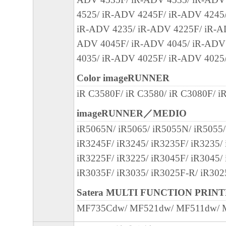
SOFTWARE EVEN IF EITHER CANON, CA
4525/ iR-ADV 4245F/ iR-ADV 4245
SUBSIDIARIES OR AFFILIATES, THEIR D
iR-ADV 4235/ iR-ADV 4225F/ iR-A
DEALERS OR CANON'S LICENSORS HAV
ADV 4045F/ iR-ADV 4045/ iR-ADV
ADVISED OF THE P OS SIBILITY OF SU
4035/ iR-ADV 4025F/ iR-ADV 4025
SOME STATES OR LEGAL JURISDICTION
ALLOW THE LIMITATION OR EXCLUSION 
Color imageRUNNER
FOR INCIDENTAL OR CONSEQUENTIAL 
iR C3580F/ iR C3580/ iR C3080F/ i
PERSONAL INJURY OR DEATH RESULTI
imageRUNNER／MEDIO
NEGLIGENCE ON THE PART OF THE SELL
iR5065N/ iR5065/ iR5055N/ iR5055/
ABOVE LIMITATION OR EXCLUSION MAY
iR3245F/ iR3245/ iR3235F/ iR3235/
TO YOU.
iR3225F/ iR3225/ iR3045F/ iR3045/
[RELEASE OF LIABILITY] TO THE FULL
iR3035F/ iR3035/ iR3025F-R/ iR302
PERMITTED BY APPLICABLE LAW, YOU
Satera MULTI FUNCTION PRIN
RELEASE CANON, CANON'S SUBSIDIARI
AFFILIATES, THEIR DISTRIBUTORS, DE
MF735Cdw/ MF521dw/ MF511dw/ 
CANON'S LICENSORS FROM ANY AND AL