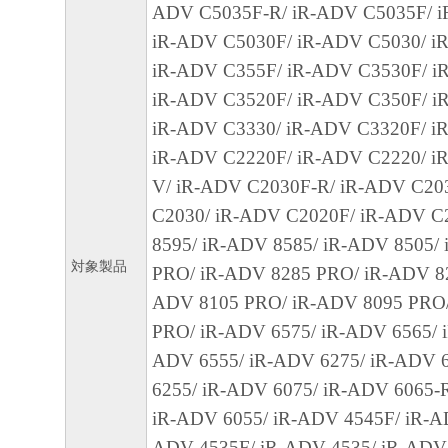
ADV C5035F-R/ iR-ADV C5035F/ i
CANON'S LICENSORS WARRANT THAT T
iR-ADV C5030F/ iR-ADV C5030/ iR
CONTAINED IN THE SOFTWARE WILL M
iR-ADV C355F/ iR-ADV C3530F/ i
REQUIREMENTS OR THAT THE OPERATI
iR-ADV C3520F/ iR-ADV C350F/ i
SOFTWARE WILL BE UNINTERRUPTED O
iR-ADV C3330/ iR-ADV C3320F/ i
FREE.
iR-ADV C2220F/ iR-ADV C2220/ i
[NO LIABILITY FOR DAMAGES] IN NO E
V/ iR-ADV C2030F-R/ iR-ADV C20
EITHER CANON, CANON'S SUBSIDIARIES
C2030/ iR-ADV C2020F/ iR-ADV C
AFFILIATES, THEIR DISTRIBUTORS DEA
8595/ iR-ADV 8585/ iR-ADV 8505/
CANON'S LICENSORS BE LIABLE FOR 
対象製品
PRO/ iR-ADV 8285 PRO/ iR-ADV 82
WHATSOEVER (INCLUDING WITHOUT LIM
ADV 8105 PRO/ iR-ADV 8095 PRO
OS S OF BUSINESS PROFITS, L OS S OF 
PRO/ iR-ADV 6575/ iR-ADV 6565/ 
INFORMATION, L OS S OF BUSINESS IN
ADV 6555/ iR-ADV 6275/ iR-ADV 
OTHER COMPENSATORY, INCIDENTAL O
6255/ iR-ADV 6075/ iR-ADV 6065-
CONSEQUENTIAL DAMAGES) ARISING O
iR-ADV 6055/ iR-ADV 4545F/ iR-A
SOFTWARE, USE THEREOF OR INABILITY
ADV 4535F/ iR-ADV 4535/ iR-ADV