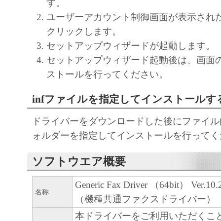
す。
regulations of the country involved, and not to e
ユーザーアカウント制御画面が表示され
export, directly or indirectly, the SOFTWARE in
クリックします。
such laws, restrictions and regulations, or withou
セットアップウィザードが起動します。
approvals.
セットアップウィザード起動後は、画面
6. SUPPORT AND UPDATE
ストールを行ってください。
NEITHER CANON, CANON'S SUBSIDIARI
AFFILIATES, THEIR DISTRIBUTORS, OR
infファイルを指定してインストールす
CANON'S LICENSORS ARE RESPONSIBLE
ドライバーをダウンロードした後にファイル内の
MAINTAINING OR HELPING YOU TO USE
ォルダーを指定してインストールを行ってく
SOFTWARE, OR PROVIDING YOU WITH A
FIXES OR SUPPORT FOR THE SOFTWAR
ソフトウエア概要
7. DISCLAIMER OF WARRANTIES AND LI
[NO WARRANTY] THE SOFTWARE IS PROV
Generic Fax Driver （64bit） Ver.10.2
名称
WITHOUT WARRANTY OF ANY KIND, EI
（機種共通ファクスドライバー）
EXPRESSED OR IMPLIED, INCLUDING, B
本ドライバーをご利用いただくこ