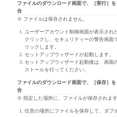
ファイルのダウンロード画面で、［実行］を
language, modify, disassemble, decompile or oth
合
engineer the SOFTWARE and you shall not have
※ ファイルは保存されません。
to do so.
3. COPYRIGHT NOTICE
ユーザーアカウント制御画面が表示され
You shall not modify, remove or delete any copy
クリックし、セキュリティーの警告画面
Canon or its licensors contained in the SOFTW
リックします。
any copy thereof.
セットアップウィザードが起動します。
4. OWNERSHIP
セットアップウィザード起動後は、画面
Canon and its licensors retain in all respects the 
ストールを行ってください。
and intellectual property rights in and to the
ファイルのダウンロード画面で、［保存］を
as expressly provided herein, no license or right,
合
implied, is hereby conveyed or granted by Cano
※ 指定した場所に、ファイルが保存されま
intellectual property of Canon and its licensors.
5. EXPORT CONTROL
任意の場所にファイルを保存して、ダブ
You agree to comply with all export laws and res