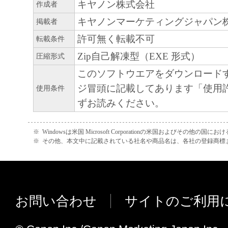
キヤノン株式会社
作成者
ARISING FROM OR RELATED TO ALL CL
キヤノンマーケティングジャパン
掲載者
CONCERNING THE SOFTWARE OR ITS US
許可無く転載不可
転載条件
8. TERM
This Agreement is effective upon your acceptanc
Zip自己解凍型（EXE 形式）
圧縮形式
clicking the button indicating your acceptance as
このソフトウエアをダウンロード
installing the SOFTWARE and remains in effect 
ジ冒頭に記載してあります「使用
使用条件
You may terminate this Agreement by destroying
ずお読みください。
SOFTWARE including any and all copies thereo
This Agreement shall also terminate if you fail 
※
Windowsは米国 Microsoft Corporationの米国およびその他の国
※
その他、本文中に記載されている社名や商品名は、各社の登録商標
terms hereof. Upon termination of this Agreement
Canon enforcing its respective legal rights, you 
promptly destroy the SOFTWARE including any 
thereof. Notwithstanding the foregoing, Section
お問い合わせ
サイトのご利用
11 shall survive any termination of this Agreeme
9. U.S. GOVERNMENT RESTRICTED RIGH