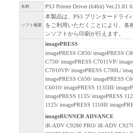
CANON'S LICENSORS WARRANT THAT T
PS3 Printer Driver (64bit) Ver.21.81 f
名称
CONTAINED IN THE SOFTWARE WILL M
本製品は、PS3 プリンタードラ
REQUIREMENTS OR THAT THE OPERATI
をご利用いただくことにより、各
ソフト概要
SOFTWARE WILL BE UNINTERRUPTED O
ンソフトから印刷が行えます。
FREE.
imagePRESS
[NO LIABILITY FOR DAMAGES] IN NO E
imagePRESS C850/ imagePRESS C8
EITHER CANON, CANON'S SUBSIDIARIES
C750/ imagePRESS C7011VP/ imag
AFFILIATES, THEIR DISTRIBUTORS DEA
C7010VP/ imagePRESS C700L/ ima
CANON'S LICENSORS BE LIABLE FOR 
imagePRESS C650/ imagePRESS C6
WHATSOEVER (INCLUDING WITHOUT LI
C6010/ imagePRESS 1135III/ image
LOSS OF BUSINESS PROFITS, LOSS OF B
imagePRESS 1135/ imagePRESS 112
INFORMATION, LOSS OF BUSINESS INT
1125/ imagePRESS 1110II/ imagePR
OTHER COMPENSATORY, INCIDENTAL O
imageRUNNER ADVANCE
CONSEQUENTIAL DAMAGES) ARISING O
iR-ADV C9280 PRO/ iR-ADV C927
SOFTWARE, USE THEREOF OR INABILITY