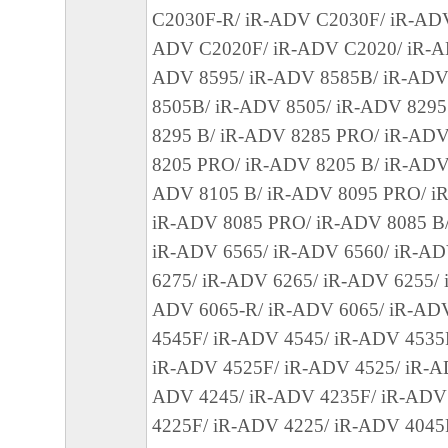
C2030F-R/ iR-ADV C2030F/ iR-ADV
ARISING FROM OR RELATED TO ALL CL
ADV C2020F/ iR-ADV C2020/ iR-A
CONCERNING THE SOFTWARE OR ITS US
ADV 8595/ iR-ADV 8585B/ iR-ADV
8. TERM
8505B/ iR-ADV 8505/ iR-ADV 829
This Agreement is effective upon your acceptanc
8295 B/ iR-ADV 8285 PRO/ iR-ADV
clicking the button indicating your acceptance as
8205 PRO/ iR-ADV 8205 B/ iR-ADV
installing the SOFTWARE and remains in effect 
ADV 8105 B/ iR-ADV 8095 PRO/ i
You may terminate this Agreement by destroying
iR-ADV 8085 PRO/ iR-ADV 8085 B/
SOFTWARE including any and all copies thereo
iR-ADV 6565/ iR-ADV 6560/ iR-AD
This Agreement shall also terminate if you fail 
6275/ iR-ADV 6265/ iR-ADV 6255/ 
terms hereof. Upon termination of this Agreement
ADV 6065-R/ iR-ADV 6065/ iR-AD
Canon enforcing its respective legal rights, you 
4545F/ iR-ADV 4545/ iR-ADV 4535
promptly destroy the SOFTWARE including any 
iR-ADV 4525F/ iR-ADV 4525/ iR-A
thereof. Notwithstanding the foregoing, Section
ADV 4245/ iR-ADV 4235F/ iR-ADV
11 shall survive any termination of this Agreeme
4225F/ iR-ADV 4225/ iR-ADV 4045
9. U.S. GOVERNMENT RESTRICTED RIGH