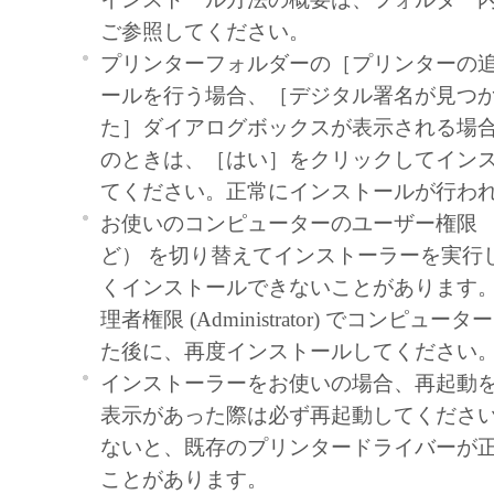
language, modify, disassemble, decompile or oth
ご参照してください。
engineer the SOFTWARE and you shall not have
プリンターフォルダーの［プリンターの
to do so.
ールを行う場合、［デジタル署名が見つ
3. COPYRIGHT NOTICE
た］ダイアログボックスが表示される場
You shall not modify, remove or delete any copy
のときは、［はい］をクリックしてイン
Canon or its licensors contained in the SOFTW
てください。正常にインストールが行わ
any copy thereof.
お使いのコンピューターのユーザー権限 
4. OWNERSHIP
ど） を切り替えてインストーラーを実行
Canon and its licensors retain in all respects the 
くインストールできないことがあります
and intellectual property rights in and to the
理者権限 (Administrator) でコンピュ
as expressly provided herein, no license or right,
た後に、再度インストールしてください
implied, is hereby conveyed or granted by Cano
インストーラーをお使いの場合、再起動
intellectual property of Canon and its licensors.
表示があった際は必ず再起動してくださ
5. EXPORT CONTROL
ないと、既存のプリンタードライバーが
You agree to comply with all export laws and res
ことがあります。