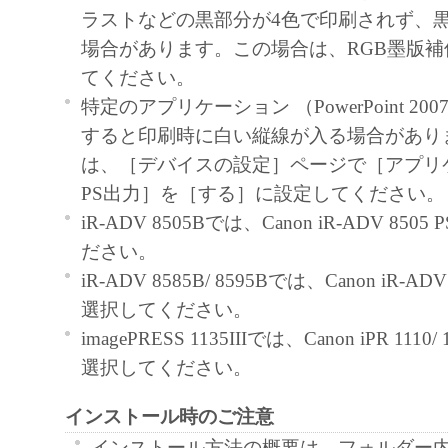
use ("use" as used herein shall include storing, lo
ラストなどの黒部分が4色で印刷されず、
accessing, executing or displaying) the SOFTWA
場合があります。この場合は、RGB墨版補
use with Products only on computers directly or
てください。
connected to the Products (the "Designated Com
特定のアプリケーション （PowerPoint 20
You may allow other users of other computers c
すると印刷時に白い縦線が入る場合があり
Designated Computer to use the SOFTWARE, pr
は、［デバイスの設定］ページで［アプリ
must assure that all such users shall abide by the 
PS出力］を［する］に設定してください。
Agreement and shall be subject to restrictions an
iR-ADV 8505Bでは、Canon iR-ADV 85
borne by you hereunder.
ださい。
You may make one copy of the SOFTWARE sole
iR-ADV 8585B/ 8595Bでは、Canon iR-ADV 
purpose.
選択してください。
2. RESTRICTIONS
imagePRESS 1135IIIでは、Canon iPR 1110/ 
You shall not use the SOFTWARE except as expr
選択してください。
permitted herein, and shall not assign, sublicense, 
インストール時のご注意
loan, convey or transfer to any third party t
shall not alter, translate or convert to another 
インストール方法の概要は、フォルダー内の Re