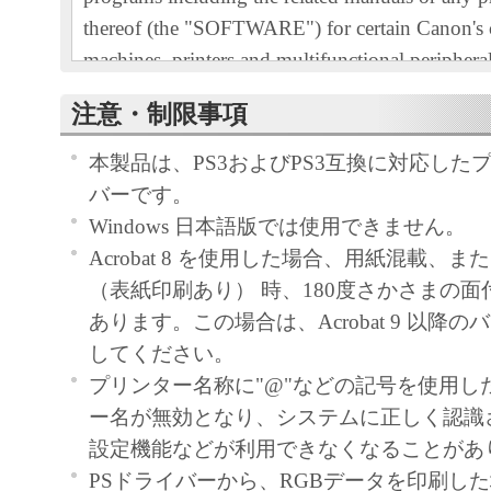
thereof (the "SOFTWARE") for certain Canon's
machines, printers and multifunctional peripheral
"Products").
注意・制限事項
READ CAREFULLY AND UNDERSTAND AL
RIGHTS AND RESTRICTIONS DESCRIBED 
本製品は、PS3およびPS3互換に対応した
AGREEMENT BEFORE INSTALLING THE 
バーです。
CLICKING THE BUTTON INDICATING YO
Windows 日本語版では使用できません。
ACCEPTANCE AS STATED BELOW OR IN
Acrobat 8 を使用した場合、用紙混載、
SOFTWARE, YOU AGREE TO BE BOUND 
（表紙印刷あり） 時、180度さかさまの
AND CONDITIONS OF THIS AGREEMENT.
あります。この場合は、Acrobat 9 以降
NOT AGREE TO THE FOLLOWING TERM
してください。
CONDITIONS OF THIS AGREEMENT, DO 
プリンター名称に"@"などの記号を使用し
SOFTWARE.
ー名が無効となり、システムに正しく認識
1. GRANT OF LICENSE
設定機能などが利用できなくなることがあ
Canon grants you a personal, limited and non-exc
PSドライバーから、RGBデータを印刷し