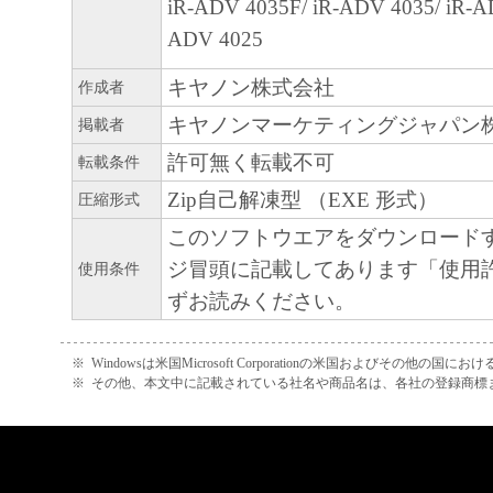
iR-ADV 4035F/ iR-ADV 4035/ iR-A
A "US Government End User" shall mean any ag
ADV 4025
the government of the United States. If you ar
End User, the following shall apply: The SOF
キヤノン株式会社
作成者
"commercial item," as that term is defined at 48
キヤノンマーケティングジャパン
掲載者
(October 1995), consisting of "commercial comp
許可無く転載不可
転載条件
and "commercial computer software documentati
Zip自己解凍型 （EXE 形式）
terms are used in 48 C.F.R. 12.212 (September 
圧縮形式
with 48 C.F.R. 12.212 and 48 C.F.R. 227.7202
このソフトウエアをダウンロード
227.7202-4 (June 1995), all U.S. Government E
ジ冒頭に記載してあります「使用
使用条件
acquire the SOFTWARE with only those rights se
ずお読みください。
The manufacturer is Canon Inc./30-2, Shimoma
Ohta-ku, Tokyo 146-8501, Japan.
※
Windowsは米国Microsoft Corporationの米国およびその他の国
※
その他、本文中に記載されている社名や商品名は、各社の登録商標
10. SEVERABILITY
In the event that any section hereof is declared o
illegal by any court or tribunal of competent juri
section shall be null and void with respect to the 