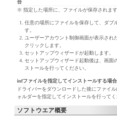
LIMITED TO THE IMPLIED WARRANTIES
合
MERCHANTABILITY AND FITNESS FOR A
※ 指定した場所に、ファイルが保存されま
PURPOSE. THE ENTIRE RISK AS TO THE
任意の場所にファイルを保存して、ダブ
PERFORMANCE OF THE SOFTWARE IS W
す。
SHOULD THE SOFTWARE PROVE DEFECT
ユーザーアカウント制御画面が表示され
ASSUME THE ENTIRE COST OF ALL NEC
クリックします。
SERVICING, REPAIR OR CORRECTION. S
セットアップウィザードが起動します。
LEGAL JURISDICTIONS DO NOT ALLOW 
セットアップウィザード起動後は、画面
EXCLUSION OF IMPLIED WARRANTIES, 
ストールを行ってください。
EXCLUSION MAY NOT APPLY TO YOU.
THIS WARRANTY GIVES YOU SPECIFIC 
infファイルを指定してインストールする場合
AND YOU MAY ALSO HAVE OTHER RIGH
ドライバーをダウンロードした後にファイル内の
VARY FROM STATE TO STATE OR JURISD
ォルダーを指定してインストールを行ってく
JURISDICTION.
NEITHER CANON, CANON'S SUBSIDIARI
ソフトウエア概要
AFFILIATES, THEIR DISTRIBUTORS, OR