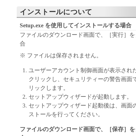
regulations of the country involved, and not to e
インストールについて
export, directly or indirectly, the SOFTWARE in
such laws, restrictions and regulations, or withou
Setup.exe を使用してインストールする場合
approvals.
ファイルのダウンロード画面で、［実行］を
6. SUPPORT AND UPDATE
合
NEITHER CANON, CANON'S SUBSIDIARI
※ ファイルは保存されません。
AFFILIATES, THEIR DISTRIBUTORS, OR
CANON'S LICENSORS ARE RESPONSIBLE
ユーザーアカウント制御画面が表示され
MAINTAINING OR HELPING YOU TO USE
クリックし、セキュリティーの警告画面
SOFTWARE, OR PROVIDING YOU WITH A
リックします。
FIXES OR SUPPORT FOR THE SOFTWAR
セットアップウィザードが起動します。
7. DISCLAIMER OF WARRANTIES AND LI
セットアップウィザード起動後は、画面
[NO WARRANTY] THE SOFTWARE IS PROV
ストールを行ってください。
WITHOUT WARRANTY OF ANY KIND, EI
EXPRESSED OR IMPLIED, INCLUDING, B
ファイルのダウンロード画面で、［保存］を