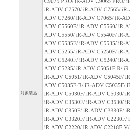
C9075 PRO/ iR-ADV C9065 PRO/ i
SOFTWARE EVEN IF EITHER CANON, CA
iR-ADV C7570/ iR-ADV C7565/ iR-
SUBSIDIARIES OR AFFILIATES, THEIR D
ADV C7260/ iR-ADV C7065/ iR-AD
DEALERS OR CANON'S LICENSORS HAV
ADV C5560F/ iR-ADV C5560/ iR-A
ADVISED OF THE POSSIBILITY OF SUC
ADV C5550/ iR-ADV C5540F/ iR-A
SOME STATES OR LEGAL JURISDICTION
ADV C5535F/ iR-ADV C5535/ iR-A
ALLOW THE LIMITATION OR EXCLUSION 
ADV C5255/ iR-ADV C5250F/ iR-A
FOR INCIDENTAL OR CONSEQUENTIAL 
ADV C5240F/ iR-ADV C5240/ iR-A
PERSONAL INJURY OR DEATH RESULTI
ADV C5235/ iR-ADV C5051F-R/ iR
NEGLIGENCE ON THE PART OF THE SELL
iR-ADV C5051/ iR-ADV C5045F/ iR
ABOVE LIMITATION OR EXCLUSION MAY
ADV C5035F-R/ iR-ADV C5035F/ i
TO YOU.
対象製品
iR-ADV C5030F/ iR-ADV C5030/ i
[RELEASE OF LIABILITY] TO THE FULL
iR-ADV C3530F/ iR-ADV C3530/ i
PERMITTED BY APPLICABLE LAW, YOU
iR-ADV C350F/ iR-ADV C3330F/ i
RELEASE CANON, CANON'S SUBSIDIARI
iR-ADV C3320F/ iR-ADV C2230F/ 
AFFILIATES, THEIR DISTRIBUTORS, DE
iR-ADV C2220/ iR-ADV C2218F-V/
CANON'S LICENSORS FROM ANY AND AL