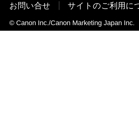
お問い合せ
サイトのご利用に
that court or tribunal and all the remaining provi
remain in full force and effect.
© Canon Inc./Canon Marketing Japan Inc.
11. ACKNOWLEDGEMENT
BY CLICKING THE BUTTON INDICATING
ACCEPTANCE AS STATED BELOW OR IN
SOFTWARE, YOU ACKNOWLEDGE THAT 
READ THIS AGREEMENT, UNDERSTOOD 
TO BE BOUND BY ITS TERMS AND COND
ALSO AGREE THAT THIS AGREEMENT IS
COMPLETE AND EXCLUSIVE STATEMEN
AGREEMENT BETWEEN YOU AND CANO
CONCERNING THE SUBJECT MATTER H
SUPERSEDES ALL PROPOSALS OR PRIOR
AGREEMENTS, VERBAL OR WRITTEN, A
COMMUNICATIONS BETWEEN YOU AND