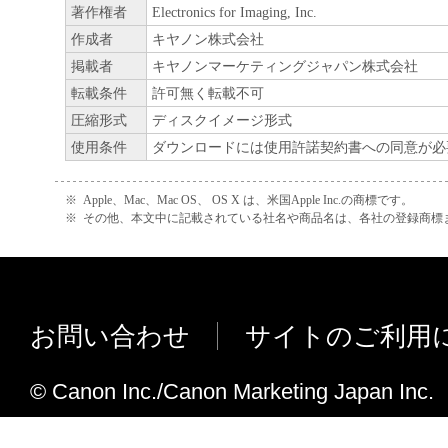
著作権者
Electronics for Imaging, Inc.
作成者
キヤノン株式会社
掲載者
キヤノンマーケティングジャパン株式会社
転載条件
許可無く転載不可
圧縮形式
ディスクイメージ形式
使用条件
ダウンロードには使用許諾契約書への同意が必
※
Apple、Mac、Mac OS、 OS X は、米国Apple Inc.の商標です。
※
その他、本文中に記載されている社名や商品名は、各社の登録商標
お問い合わせ
サイトのご利用
© Canon Inc./Canon Marketing Japan Inc.