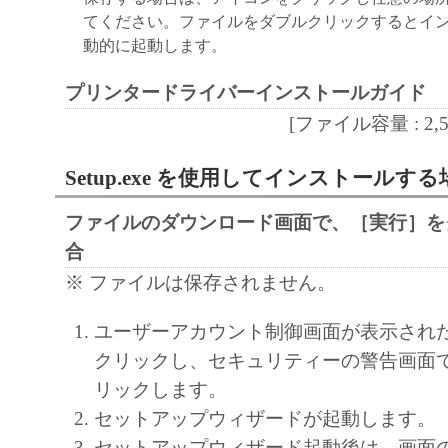
(1) 「本ソフトウェア」は、『現状のまま
てください。ファイルをダブルクリックするとイ
諾されます。キヤノン、キヤノンのライセ
動的に起動します。
ンの子会社、キヤノンの関連会社、それら
たは販売店のいずれも、「本ソフトウェア
プリンタードライバーインストールガイド
品性および特定の目的への適合性の保証を
[ファイル容量 : 2,551
保証も、明示たると黙示たるとを問わず一
します。
Setup.exe を使用してインストールする
(2) キヤノン、キヤノンのライセンサー、
ファイルのダウンロード画面で、［実行］を
社、キヤノンの関連会社、それらの販売代
合
店のいずれも、「本ソフトウェア」の使用
※ ファイルは保存されません。
から生ずるいかなる損害（逸失利益および
または付随的な損害を含むがこれらに限定
ユーザーアカウント制御画面が表示され
損害を言います。）について、適用法で認
クリックし、セキュリティーの警告画面
一切の責任を負わないものとします。たと
リックします。
キヤノンのライセンサー、キヤノンの子会
セットアップウィザードが起動します。
関連会社、それらの販売代理店または販売
セットアップウィザード起動後は、画面