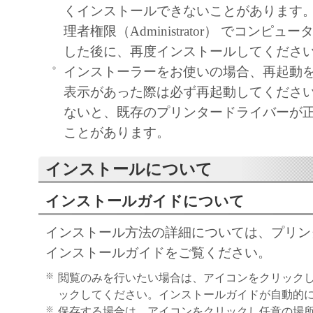
「本ソフトウェア」に係る権原および所有
くインストールできないことがあります
によりキヤノンまたはキヤノンのライセン
理者権限（Administrator） でコンピ
す。
した後に、再度インストールしてくださ
５．輸出
インストーラーをお使いの場合、再起動
お客様は、日本国政府または関連する外国
表示があった際は必ず再起動してくださ
許可等を得ることなしに、「本ソフトウェ
ないと、既存のプリンタードライバーが
は一部を、直接または間接に輸出してはな
ことがあります。
６．サポートおよびアップデート
インストールについて
キヤノン、キヤノンの子会社、関係会社、
理店および販売店、並びにキヤノンのライ
インストールガイドについて
客様による「本ソフトウェア」の使用を支
インストール方法の詳細については、プリン
よび「本ソフトウェア」に対してアップデ
インストールガイドをご覧ください。
正あるいはサポートを行うことについて、
負うものではありません。
※
閲覧のみを行いたい場合は、アイコンをクリック
７．保証の否認・免責
ックしてください。インストールガイドが自動的
※
保存する場合は、アイコンをクリックし任意の場