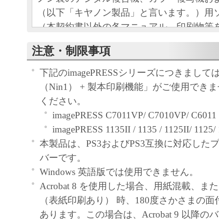
（以下「キヤノン製品」と言います。）用
（本契約書以外の各マニュアル、印刷物等
以下「本ソフトウェア」と言います。）を
注意・制限事項
めの、お客様とキヤノン株式会社（以下キ
す。）との間の契約書です。
下記のimagePRESSシリーズにつきまし
お客様は、『同意』を示す下記のボタンを
（Nin1） + 製本印刷機能」がご使用でき
点、または「本ソフトウェア」のインスト
ください。
をもって、本契約書に同意したことになり
imagePRESS C7011VP/ C7010VP/ C6011 
お客様が本契約書に同意できない場合、「
imagePRESS 1135II / 1135 / 1125II/ 1125/ 
ア」を使用することはできません。
本製品は、PS3およびPS3互換に対応した
１．許諾
バーです。
(1) キヤノンは、お客様が「キヤノン製品
Windows 英語版では使用できません。
のために、「キヤノン製品」に直接または
Acrobat 8 を使用した場合、用紙混載、
通じ接続される複数のコンピューター（以
（表紙印刷あり） 時、180度さかさまの
と言います。）において、「本ソフトウェ
あります。この場合は、Acrobat 9 以降