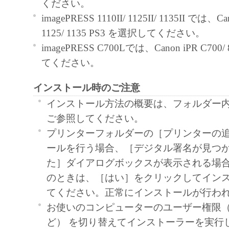
ください。
と黙示たるとを問わず、本契約書によって
imagePRESS 1110II/ 1125II/ 1135II では、Can
るいは許諾されるものではありません。
1125/ 1135 PS3 を選択してください。
２．制限
imagePRESS C700Lでは、Canon iPR C700
(1) お客様は、再使用許諾、譲渡、販売、
てください。
くは貸与その他の方法により、第三者に「
インストール時のご注意
ア」を使用させることはできません。
(2) お客様は、「本ソフトウェア」の全部
インストール方法の概要は、フォルダー内の Re
正、改変、逆コンパイル、逆アセンブル、
ご参照してください。
エンジニアリング等することはできません
プリンターフォルダーの［プリンターの
このような行為をさせてはなりません。
ールを行う場合、［デジタル署名が見つ
３．著作権表示
た］ダイアログボックスが表示される場
お客様は、「本ソフトウェア」に含まれる
のときは、［はい］をクリックしてイン
キヤノンのライセンサーの著作権表示を変
てください。正常にインストールが行わ
しくは削除してはなりません。
お使いのコンピューターのユーザー権限
４．所有権
ど） を切り替えてインストーラーを実行