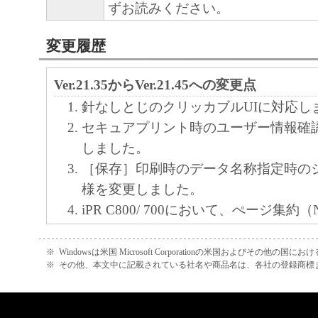
ずお読みください。
変更履歴
Ver.21.35からVer.21.45への変更点
針なしとじのクリッカブルUIに対応し
セキュアプリント時のユーザー情報確
しました。
［保存］印刷時のデータ名称指定時の
様を変更しました。
iPR C800/ 700において、ぺージ集約（N
刷機能に対応しました。
※
Windowsは米国 Microsoft Corporationの米国およびその他の国
Ver.21.30からVer.21.35への変更点
※
その他、本文中に記載されている社名や商品名は、各社の登録商標
iR-ADV C3330/ 3320に対応しました。
imagePRESS C700Lに対応しました。