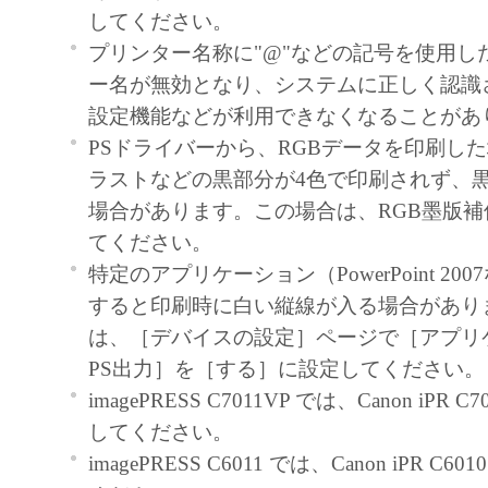
契約書においては、「本ソフトウェア」を
してください。
の記憶媒体上にインストールすること、ま
プリンター名称に"@"などの記号を使用し
ターにおいて表示すること、アクセスする
ー名が無効となり、システムに正しく認識
実行することのいずれも含むものとします
設定機能などが利用できなくなることがあ
非独占的権利をお客様に対して許諾します
PSドライバーから、RGBデータを印刷し
た「指定機器」にネットワークを通じて接
ラストなどの黒部分が4色で印刷されず、
ューター上で、かかるコンピューターの使
場合があります。この場合は、RGB墨版補
「本ソフトウェア」を使用させることがで
てください。
るコンピューターの使用者に本契約書上の
特定のアプリケーション（PowerPoint 20
を遵守させるとともに、その履行に関し全
すると印刷時に白い縦線が入る場合があり
を条件とします。
は、［デバイスの設定］ページで［アプリ
(2) お客様は、上記(1)に基づいて「本ソ
PS出力］を［する］に設定してください。
するためのバックアップとして、「本ソフ
imagePRESS C7011VP では、Canon iPR C
部、複製することができます。
してください。
(3) 上記(1)および(2)に定める場合を除き
imagePRESS C6011 では、Canon iPR C6
ヤノンのライセンサーのいかなる知的財産