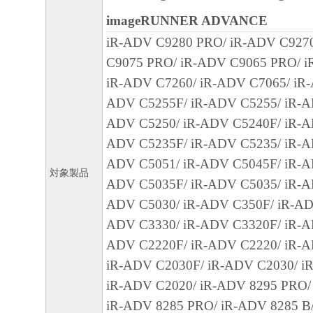
12.212 and 48 C.F.R. 227.7202-1 through 227.
imageRUNNER ADVANCE
1995), all U.S. Government End Users shall acqu
iR-ADV C9280 PRO/ iR-ADV C927
SOFTWARE with only those rights set forth her
C9075 PRO/ iR-ADV C9065 PRO/ i
manufacturer is Canon Inc./30-2, Shimomaruko
iR-ADV C7260/ iR-ADV C7065/ iR-
ku, Tokyo 146-8501, Japan.
ADV C5255F/ iR-ADV C5255/ iR-A
本条項中で使用される"the SOFTWARE"
ADV C5250/ iR-ADV C5240F/ iR-A
定義される「本ソフトウェア」を意味し、
ADV C5235F/ iR-ADV C5235/ iR-A
します。
ADV C5051/ iR-ADV C5045F/ iR-A
対象製品
10．分離可能性
ADV C5035F/ iR-ADV C5035/ iR-A
本契約書のいずれかの条項またはその一部
ADV C5030/ iR-ADV C350F/ iR-AD
効であると決定された場合でも、その他の
ADV C3330/ iR-ADV C3320F/ iR-A
効に存続するものとします。
ADV C2220F/ iR-ADV C2220/ iR-
iR-ADV C2030F/ iR-ADV C2030/ i
以 上
iR-ADV C2020/ iR-ADV 8295 PRO/
iR-ADV 8285 PRO/ iR-ADV 8285 B
キヤノン株式会社