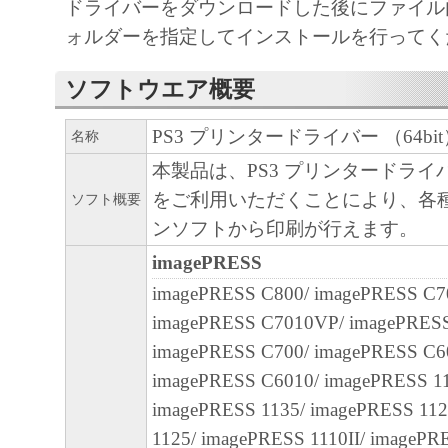
(3) お客様が本契約書のいずれかの条項に
ドライバーをダウンロードした後にファイル内の
契約書は直ちに終了します。
ォルダーを指定してインストールを行ってく
(4) お客様は、上記(3)によって本契約書
ソフトウエア概要
やかに、「本ソフトウェア」およびその複
廃棄または消去するものとします。
PS3 プリンタードライバー （64bit） V
名称
(5) 上記にかかわらず、本契約書第2条、第
本製品は、PS3 プリンタードラ
で、第8条第4項および第10条の規定は、本
をご利用いただくことにより、各
ソフト概要
も効力を有します。
ンソフトから印刷が行えます。
９．U.S. GOVERNMENT RESTRICTED RIG
imagePRESS
“米国政府エンドユーザー”とは、米国政府
imagePRESS C800/ imagePRESS C7
を意味します。もしお客様が米国政府エン
imagePRESS C7010VP/ imagePRES
る場合、以下の規定が適用されます ： The SOF
imagePRESS C700/ imagePRESS C60
"commercial item," as that term is defined at 48
imagePRESS C6010/ imagePRESS 113
1995), consisting of "commercial computer soft
imagePRESS 1135/ imagePRESS 112
"commercial computer software documentation," 
1125/ imagePRESS 1110II/ imagePR
used in 48 C.F.R. 12.212 (Sept 1995). Consiste