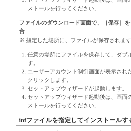
の可能性について知らされていた場合でも
ストールを行ってください。
(3) キヤノン、キヤノンのライセンサー、
社、キヤノンの関連会社、それらの販売代
ファイルのダウンロード画面で、［保存］を
店のいずれも、「本ソフトウェア」、また
合
ェア」の使用に起因または関連してお客様
※ 指定した場所に、ファイルが保存されま
に生じたいかなる紛争についても、一切責
任意の場所にファイルを保存して、ダブ
のとします。
す。
８．契約期間
ユーザーアカウント制御画面が表示され
(1) 本契約書は、お客様が、『同意』を示
クリックします。
クリックした時点、または「本ソフトウェ
セットアップウィザードが起動します。
ールした時点で発効し、下記(2)または(3)
セットアップウィザード起動後は、画面
まで有効に存続します。
ストールを行ってください。
(2) お客様は、「本ソフトウェア」および
てを廃棄および消去することにより、本契
infファイルを指定してインストールす
ることができます。