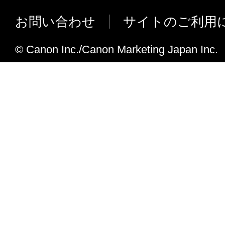
ユーザー定義用紙サイズを正しく認識
対応しました。
お問い合わせ
サイトのご利用
特定のアプリケーションから印刷を行
されてしまう不具合に対応しました。
© Canon Inc./Canon Marketing Japan Inc.
iR-ADV C3330/ 3320において、
応しました。
iR-ADV C3330/ 3320において、
した。
トナー濃度調整／濃度微調整のUIを変
iR-ADV C3320において、100%GC
仕様を変更しました。
iR-ADV C3320において、RGB墨版
理の非サポートにしました。
iR-ADV C2220/ 2230、iR-ADV C2218、
8295/ 8285、iR-ADV 6275/ 6265/ 6255
5250、iR-ADV C5240/ 5235、iR-ADV C