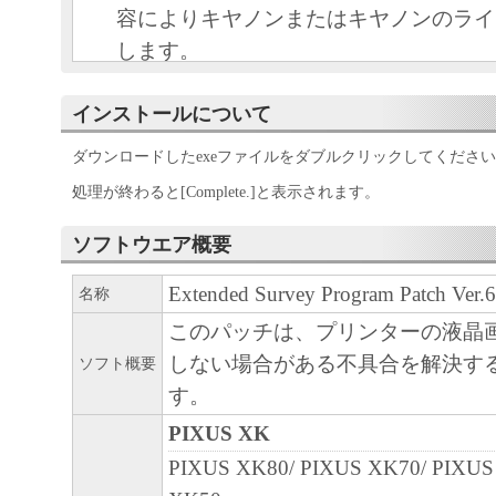
容によりキヤノンまたはキヤノンのライ
します。
キヤノンは、本ソフトウェアのユーザー
といいます。）に対し、本ソフトウェア
インストールについて
ノン製品を利用する目的で本ソフトウェ
ダウンロードしたexeファイルをダブルクリックしてくださ
独占的権利を許諾します。
処理が終わると[Complete.]と表示されます。
ユーザーは、本ソフトウェアの全部また
改変、リバース・エンジニアリング、逆
ソフトウエア概要
は逆アセンブル等することはできません
Extended Survey Program Patch Ver.
名称
キヤノン、キヤノンマーケティングジャ
このパッチは、プリンターの液晶
よびキヤノンのライセンサーは、本ソフ
しない場合がある不具合を解決す
ソフト概要
ザーの特定の目的のために適当であるこ
す。
用であること、または本ソフトウェアに
PIXUS XK
と、その他本ソフトウェアに関していか
しません。
PIXUS XK80/ PIXUS XK70/ PIXUS