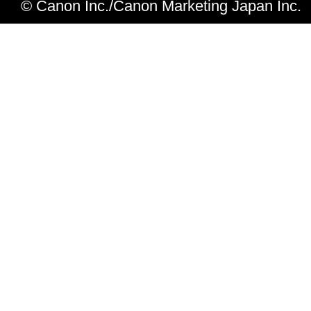
© Canon Inc./Canon Marketing Japan Inc.
Ver.2.37
1.複数指定の部数印刷時にジョブのキャン
ジョブが消えない場合がありましたが、こ
た。
Ver.2.36
1.他言語環境での不具合を修正しました。
Ver.2.35
1.新規リリース