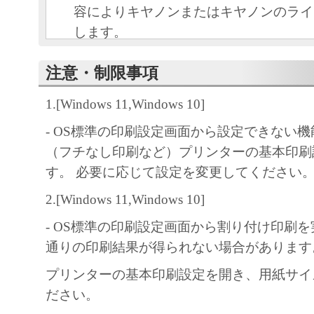
容によりキヤノンまたはキヤノンのライ
します。
キヤノンは、本ソフトウェアのユーザー
注意・制限事項
といいます。）に対し、本ソフトウェア
ノン製品を利用する目的で本ソフトウェ
1.[Windows 11,Windows 10]
独占的権利を許諾します。
- OS標準の印刷設定画面から設定できない
ユーザーは、本ソフトウェアの全部また
（フチなし印刷など）プリンターの基本印刷
改変、リバース・エンジニアリング、逆
す。 必要に応じて設定を変更してください
は逆アセンブル等することはできません
キヤノン、キヤノンマーケティングジャ
2.[Windows 11,Windows 10]
よびキヤノンのライセンサーは、本ソフ
- OS標準の印刷設定画面から割り付け印刷
ザーの特定の目的のために適当であるこ
通りの印刷結果が得られない場合があります
用であること、または本ソフトウェアに
プリンターの基本印刷設定を開き、用紙サイ
と、その他本ソフトウェアに関していか
ださい。
しません。