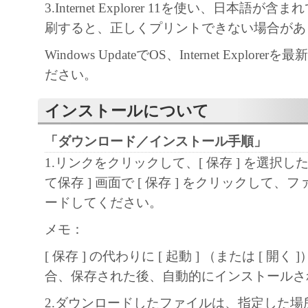
キヤノン、キヤノンマーケティングジャ
3.Internet Explorer 11を使い、日本語
よびキヤノンのライセンサーは、本ソフ
刷すると、正しくプリントできない場合があ
に付随または関連して生ずる直接的また
Windows UpdateでOS、Internet Explor
失、損害等について、いかなる場合にお
ださい。
任を負いません。
ユーザーは、日本国政府または該当国の
インストールについて
許可等を得ることなしに、本ソフトウェ
「ダウンロード／インストール手順」
一部を、直接または間接に輸出してはな
1.リンクをクリックして、[ 保存 ] を選択し
て保存 ] 画面で [ 保存 ] をクリックして
ードしてください。
メモ：
[ 保存 ] の代わりに [ 起動 ] （または [ 開く
合、保存された後、自動的にインストールさ
2.ダウンロードしたファイルは、指定した場