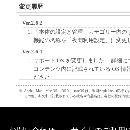
変更履歴
Ver.2.6.2
「本体の設定と管理」カテゴリー内の [
機能の名称を「夜間利用設定」に変更
Ver.2.6.1
サポート OS を変更しました。 詳細
コンテンツ内に記載されている OS 情
ださい。
対応機種を追加しました。
※
Apple、Mac、Mac OS、 OS X、 macOS は、米国Apple Inc.の商標で
Ver.2.6.0
※
その他、本文中に記載されている社名や商品名は、各社の登録商標
サポート OS に OS X El Capitan (v10
た。
対応機種を追加しました。