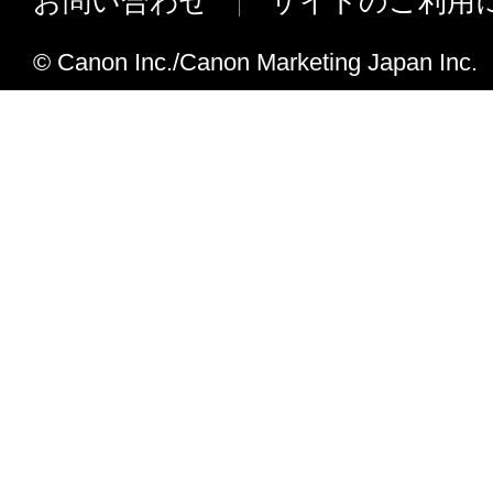
お問い合わせ
サイトのご利用
Ver.2.6.0 より、OS X v10.6.8 は非
ます。よって、OS X v10.6.8 環境
© Canon Inc./Canon Marketing Japan Inc.
ことはできません。
Ver.2.5.0
対応機種を追加しました。
Ver.2.4.2
サポート OS に OS X Yosemite (v10.
た。
Ver.2.4.1
対応機種を追加しました。
[Easy-PhotoPrint+] 機能を追加し、Quic
Easy-PhotoPrint+ を起動できるよう
Ver.2.3.0
対応機種を追加しました。