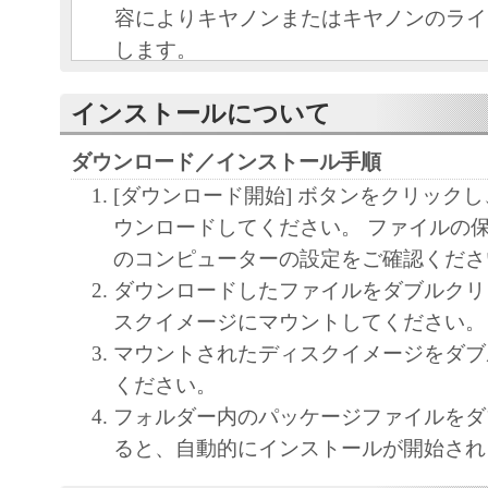
容によりキヤノンまたはキヤノンのライ
します。
キヤノンは、本ソフトウェアのユーザー
インストールについて
といいます。）に対し、本ソフトウェア
ノン製品を利用する目的で本ソフトウェ
ダウンロード／インストール手順
独占的権利を許諾します。
[ダウンロード開始] ボタンをクリック
ユーザーは、本ソフトウェアの全部また
ウンロードしてください。 ファイルの
改変、リバース・エンジニアリング、逆
のコンピューターの設定をご確認くださ
は逆アセンブル等することはできません
ダウンロードしたファイルをダブルクリ
キヤノン、キヤノンマーケティングジャ
スクイメージにマウントしてください。
よびキヤノンのライセンサーは、本ソフ
マウントされたディスクイメージをダブ
ザーの特定の目的のために適当であるこ
ください。
用であること、または本ソフトウェアに
フォルダー内のパッケージファイルをダ
と、その他本ソフトウェアに関していか
ると、自動的にインストールが開始され
しません。