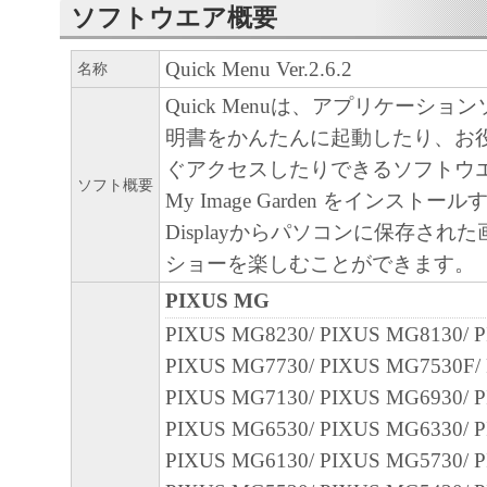
キヤノン、キヤノンマーケティングジャ
ソフトウエア概要
よびキヤノンのライセンサーは、本ソフ
に付随または関連して生ずる直接的また
Quick Menu Ver.2.6.2
名称
失、損害等について、いかなる場合にお
Quick Menuは、アプリケーショ
任を負いません。
明書をかんたんに起動したり、お
ユーザーは、日本国政府または該当国の
ぐアクセスしたりできるソフトウ
ソフト概要
許可等を得ることなしに、本ソフトウェ
My Image Garden をインストール
一部を、直接または間接に輸出してはな
Displayからパソコンに保存され
ショーを楽しむことができます。
PIXUS MG
PIXUS MG8230/ PIXUS MG8130/ 
PIXUS MG7730/ PIXUS MG7530F/
PIXUS MG7130/ PIXUS MG6930/ 
PIXUS MG6530/ PIXUS MG6330/ 
PIXUS MG6130/ PIXUS MG5730/ 