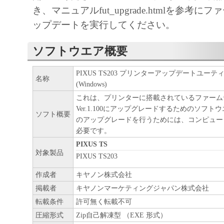
キヤノン、キヤノンマーケティングジャ
き、マニュアルfut_upgrade.htmlを参考
よびキヤノンのライセンサーは、本ソフ
ップデートを実行してください。
に付随または関連して生ずる直接的また
失、損害等について、いかなる場合にお
ソフトウエア概要
任を負いません。
ユーザーは、日本国政府または該当国の
PIXUS TS203 プリンターアップデートユーティリテ
名称
(Windows)
許可等を得ることなしに、本ソフトウェ
これは、プリンターに搭載されているファーム
一部を、直接または間接に輸出してはな
Ver.1.100にアップグレードするためのソフト
ソフト概要
のアップグレードを行うためには、コンピュー
必要です。
PIXUS TS
対象製品
PIXUS TS203
作成者
キヤノン株式会社
掲載者
キヤノンマーケティングジャパン株式会社
転載条件
許可無く転載不可
圧縮形式
Zip自己解凍型 （EXE 形式）