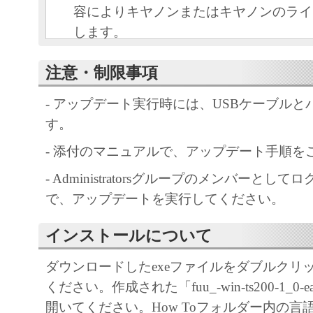
容によりキヤノンまたはキヤノンのライ
します。
キヤノンは、本ソフトウェアのユーザー
注意・制限事項
といいます。）に対し、本ソフトウェア
ノン製品を利用する目的で本ソフトウェ
- アップデート実行時には、USBケーブル
独占的権利を許諾します。
す。
ユーザーは、本ソフトウェアの全部また
- 添付のマニュアルで、アップデート手順を
改変、リバース・エンジニアリング、逆
は逆アセンブル等することはできません
- Administratorsグループのメンバーとし
キヤノン、キヤノンマーケティングジャ
で、アップデートを実行してください。
よびキヤノンのライセンサーは、本ソフ
ザーの特定の目的のために適当であるこ
インストールについて
用であること、または本ソフトウェアに
ダウンロードしたexeファイルをダブルクリ
と、その他本ソフトウェアに関していか
ください。作成された「fuu_-win-ts200-1_
しません。
開いてください。How Toフォルダー内の言