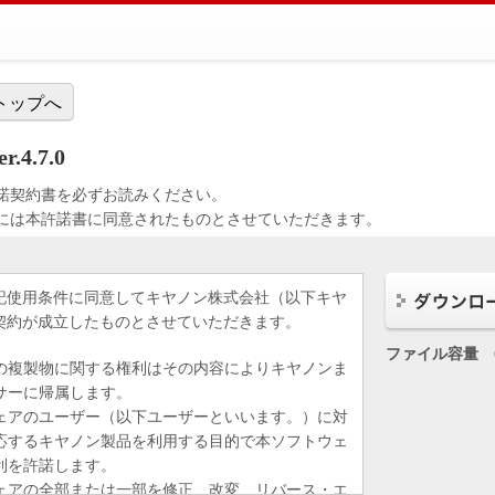
トップへ
r.4.7.0
諾契約書を必ずお読みください。
には本許諾書に同意されたものとさせていただきます。
記使用条件に同意してキヤノン株式会社（以下キヤ
契約が成立したものとさせていただきます。
ファイル容量
の複製物に関する権利はその内容によりキヤノンま
サーに帰属します。
ェアのユーザー（以下ユーザーといいます。）に対
応するキヤノン製品を利用する目的で本ソフトウェ
利を許諾します。
ェアの全部または一部を修正、改変、リバース・エ