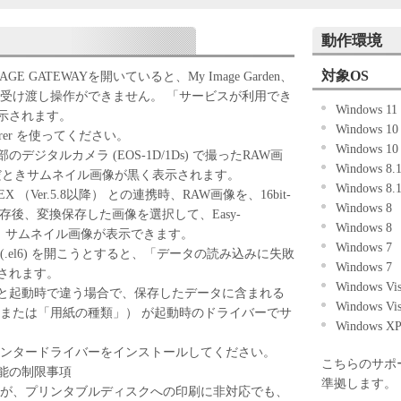
パイルまたは逆アセンブル等することはできませ
動作環境
ケティングジャパン株式会社およびキヤノンのライ
ェアがユーザーの特定の目的のために適当であるこ
対象OS
 iMAGE GATEWAYを開いていると、My Image Garden、
こと、または本ソフトウェアに瑕疵がないこと、そ
 EXへの画像受け渡し操作ができません。 「サービスが利用でき
Windows 11
していかなる保証もいたしません。
示されます。
Windows 1
ケティングジャパン株式会社およびキヤノンのライ
plorer を使ってください。
Windows 1
ェアの使用に付随または関連して生ずる直接的また
ジタルカメラ (EOS-1D/1Ds) で撮ったRAW画
Windows 8
について、いかなる場合においても一切の責任を負
読み込んだときサムネイル画像が黒く表示されます。
Windows 8
EX （Ver.5.8以降） との連携時、RAW画像を、16bit-
Windows 8
または該当国の政府より必要な許可等を得ることな
PEGに変換保存後、変換保存した画像を選択して、Easy-
Windows 8
全部または一部を、直接または間接に輸出してはな
すれば、サムネイル画像が表示できます。
Windows 7
.el6) を開こうとすると、「データの読み込みに失敗
Windows 7
されます。
Windows Vi
と起動時で違う場合で、保存したデータに含まれる
Windows Vi
」または「用紙の種類」） が起動時のドライバーでサ
Windows X
リンタードライバーをインストールしてください。
こちらのサポ
機能の制限事項
準拠します。
ーが、プリンタブルディスクへの印刷に非対応でも、