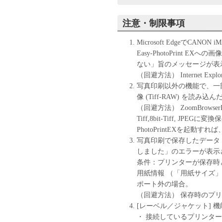
ンジニアリング、逆コン
ん。
注意・制限事項
キヤノン、キヤノンマー
センサーは、本ソフトウ
Microsoft EdgeでCANON
と、もしくは有用である
Easy-PhotoPrint
の他本ソフトウェアに関
ない」旨のメッセージが表
キヤノン、キヤノンマー
（回避方法） Internet Ex
センサーは、本ソフトウ
写真印刷以外の機能で、一部のデ
は間接的な損失、損害等
像 (Tiff-RAW) を
いません。
（回避方法） ZoomBrowser
ユーザーは、日本国政府
Tiff,8bit-Tiff, J
しに、本ソフトウェアの
PhotoPrintEXを起動
りません。
写真印刷で保存したデータ (
しました」のエラーが表示
条件：プリンターが保存時
用紙情報 （「用紙サイズ
ポート外の場合。
（回避方法） 保存時のプ
[レーベル／ジャケット] 
・ 接続しているプリンタ