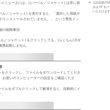
EX のメインメニュー上には、[レーベル／ジャケット] は常に表
※
上記以前のS
まは SP 
いただけま
ーベル／ジャケット] を実行すると、「選択した用紙サ
がインストールされていません。」 という警告メッ
機能の制限事項
 の [レーベル／ジャケット] をクリックしても、[らくちんCDダ
] は連携起動しません。
順
タンをクリックし、ファイルをダウンロードしてくださ
は、お使いのコンピューターの設定をご確認くださ
 ファイルをダブルクリックして解凍すると、自動的にイ
す。