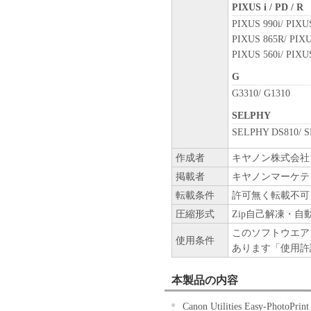
PIXUS i / PD / R
PIXUS 990i/ PIXUS
PIXUS 865R/ PIXUS
PIXUS 560i/ PIXU
G
G3310/ G1310
SELPHY
SELPHY DS810/ 
作成者
キヤノン株式会社
掲載者
キヤノンマーケテ
転載条件
許可無く転載不可
圧縮形式
Zip自己解凍・自
このソフトウエア
使用条件
あります「使用許
本製品の内容
Canon Utilities Easy-Photo