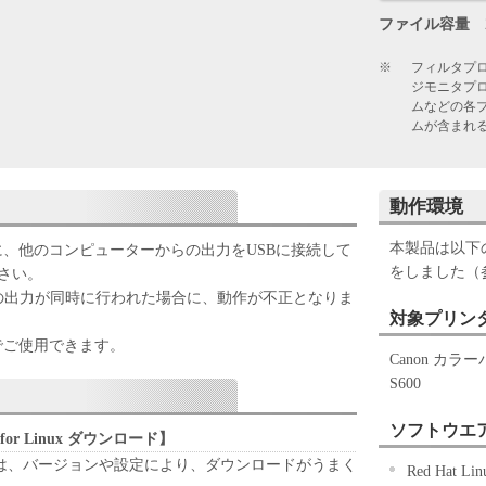
る情報 等の正確性、それらの使用から生じる全ての
ファイル容量
ユーザー （以下ユーザーといいます。）に負担して
旨をご理解ください。
※
フィルタプロ
ジモニタプ
ムなどの各
する情報等をダウンロードする前に、本使用許諾契
ムが含まれる
本ソフトウェアおよび、付随する情報等をダウンロ
ーは本使用許諾契約に同意したことになります。 本
できない場合は、本ソフトウェアおよび、付随する情
動作環境
はできません。
本製品は以下
ルに、他のコンピューターからの出力をUSBに接続して
情報等の著作権は、全てキヤノンおよびそのライセ
をしました（
さい。
あるいは、団体に帰属します。ユーザーは以下の条件
の出力が同時に行われた場合に、動作が不正となりま
た本ソフトウェアおよび付随する情報等を自由に複
対象プリン
三者に頒布することができます。
みでご使用できます。
Canon カ
アのうち、ソースコードが開示されていない部分に
S600
ー（オブジェクトコード）をキヤノンの非開示情報
す。
ソフトウエ
lter for Linux ダウンロード】
する情報等は一定の機能および目的を保証するもの
をお使いの方は、バージョンや設定により、ダウンロードがうまく
て、ユーザーは本ソフトウェアおよび付随する情報
Red Hat Lin