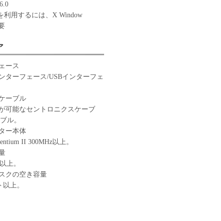
6.0
を利用するには、X Window
必要
ア
ェース
ンターフェース/USBインターフェ
ケーブル
が可能なセントロニクスケーブ
ーブル。
ター本体
 Pentium II 300MHz以上。
量
ト以上。
スクの空き容量
イト以上。