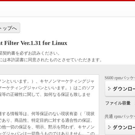
トップへ
 Filter Ver.1.31 for Linux
諾契約書を必ずお読みください。
には本許諾書に同意されたものとさせていただきます。
S600 rpmパッ
ノンといいます。）、キヤノンマーケティングジャ
マーケティングジャパンといいます。）はこのソフ
報等の正確性に関して、如何なる保証も致しませ
ファイル容量
随する情報等は、何等保証のない現状有姿（「現状
共通 rpmパッ
であり、商品性、特定目的に対する適合性の保証、
の他一切の保証を、明示、黙示を問わず、キヤノン
ングジャパンは一切負うものではありません。この