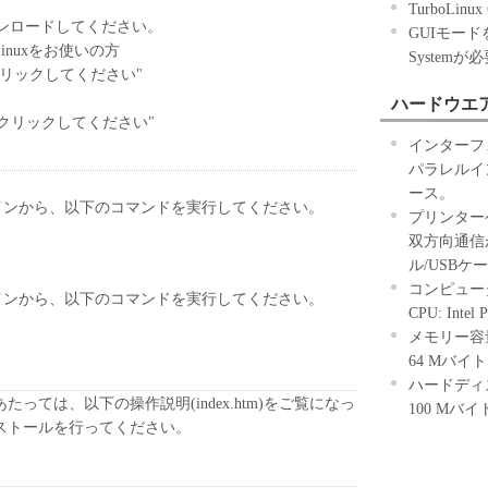
使用することに同意するものとします。
TurboLinux 
ンロードしてください。
する情報等は無償でユーザーに提供するものであ
GUIモード
くはLinuxをお使いの方
ウェアおよび付随する情報等の使用により生ずる直
Systemが
、クリックしてください"
及効果による損害、データ・ソフトウェアその他無
使用利益および得べかりし利益の喪失に対してキヤ
ハードウエ
ら、クリックしてください"
ケティングジャパンは何らの保証責任も負わないも
インターフ
パラレルイ
ア、または本ソフトウェアを改良したソフトウェ
ース。
情報等を基にソフトウェアを設計・開発し、その成
ンドラインから、以下のコマンドを実行してください。
プリンター
合には、本使用許諾契約と同等の義務を当該第三者
双方向通信
。
ル/USBケ
コンピュー
ンドラインから、以下のコマンドを実行してください。
CPU: Intel
メモリー容
64 Mバイ
ハードディ
っては、以下の操作説明(index.htm)をご覧になっ
100 Mバ
ストールを行ってください。