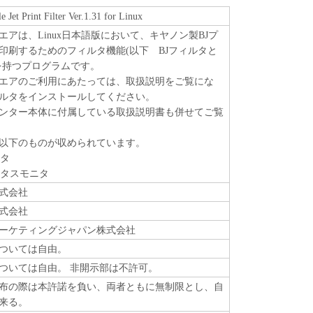
 Jet Print Filter Ver.1.31 for Linux
エアは、Linux日本語版において、キヤノン製BJプ
印刷するためのフィルタ機能(以下 BJフィルタと
を持つプログラムです。
エアのご利用にあたっては、取扱説明をご覧にな
ィルタをインストールしてください。
ンター本体に付属している取扱説明書も併せてご覧
以下のものが収められています。
ルタ
ータスモニタ
式会社
式会社
ーケティングジャパン株式会社
ついては自由。
ついては自由。 非開示部は不許可。
布の際は本許諾を負い、両者ともに無制限とし、自
来る。