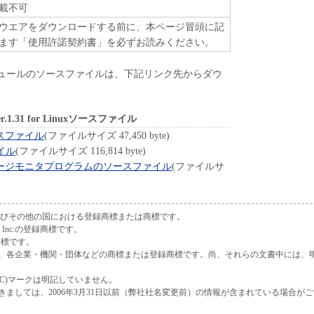
載不可
ウエアをダウンロードする前に、本ページ冒頭に記
ます「使用許諾契約書」を必ずお読みください。
ュールのソースファイルは、下記リンク先からダウ
er Ver.1.31 for Linuxソースファイル
スファイル
(ファイルサイズ 47,450 byte)
イル
(ファイルサイズ 116,814 byte)
ージモニタプログラムのソースファイル
(ファイルサ
dsの米国およびその他の国における登録商標または商標です。
tium Inc.の登録商標です。
録商標です。
、各企業・機関・団体などの商標または登録商標です。尚、それらの文書中には、
(C)マークは明記していません。
ましては、2006年3月31日以前（弊社社名変更前）の情報が含まれている場合が