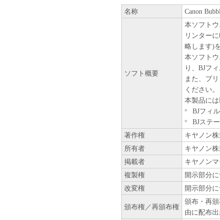
名称
Canon Bubble
本ソフトウ
リンターに
略します)
本ソフトウ
り、BJフ
ソフト概要
また、プリ
ください。
本製品には
BJフィ
BJステ
著作権
キヤノン株
所有者
キヤノン株
掲載者
キヤノンマ
複製権
開示部分に
改変権
開示部分に
頒布・再頒
頒布権／再頒布権
由に配布出