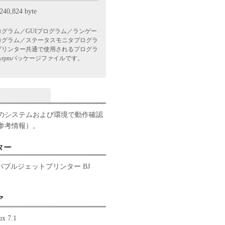
240,824 byte
グラム／GUIプログラム／ランゲー
ログラム／ステータスモニタプログラ
プリンター共通で使用されるプログラ
rpmパッケージファイルです。
のシステムおよび環境で動作確認
参考情報）。
ター
ラーバブルジェットプリンター BJ
ア
ux 7.1