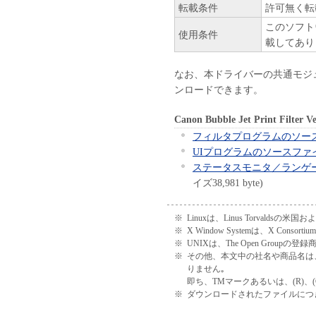
転載条件
許可無く転
このソフト
使用条件
載してあり
なお、本ドライバーの共通モジ
ンロードできます。
Canon Bubble Jet Print Filt
フィルタプログラムのソー
UIプログラムのソースファ
ステータスモニタ／ランゲ
イズ38,981 byte)
※
Linuxは、Linus Torval
※
X Window Systemは、X Consor
※
UNIXは、The Open Groupの登
※
その他、本文中の社名や商品名は
りません｡
即ち、TMマークあるいは、(R)、
※
ダウンロードされたファイルにつき