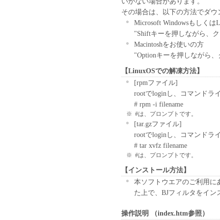
いかない場合があります。
等を自らの責任において
その場合は、以下の方法でダウ
本ソフトウェア及び付随
Microsoft Windowsもし
り、ユーザーが本ソフト
"Shiftキーを押しながら
接的、間接的もしくは波
Macintoshをお使いの方
体財産権に対する損害、
"Optionキーを押しなが
ノンおよびキヤノンマー
のとします。
【LinuxOSでの解凍方法】
ユーザーが本ソフトウェ
[rpmファイル]
ア、あるいは、付随する
rootでloginし、コマ
果を第三者に頒布する場
# rpm -i filename
に負わせるものとします
※
#は、プロンプトです。
[tar.gzファイル]
rootでloginし、コマ
# tar xvfz filename
※
#は、プロンプトです。
【インストール方法】
本ソフトウエアのご利用にあた
た上で、BJフィルタをイン
操作説明 （index.htm参照）