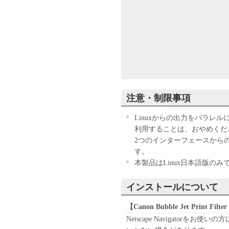
ソフトウェアおよび、付随す
リスクは、これらを使用する
戴きますので、使用前にその
本ソフトウェアおよび、付随
約を よくお読みください。 
ードすることにより、ユーザ
使用許諾契 約の条項に同意
注意・制限事項
報等をダウンロードすること
Linuxからの出力をパラレ
本ソフトウェア及び付随する
利用することは、おやめくだ
ンス を受けた企業、機関、
2つのインターフェースから
に基づ き、ダウンロードし
す。
製、改良、使 用し、また第
本製品はLinux日本語版の
ユーザーは本ソフトウェ
つい て、そのバイナリ
インストールについて
として取扱うものとしま
【Canon Bubble Jet Print Fi
本ソフトウェア及び付随
Netscape Navigator
ではありません。 従っ