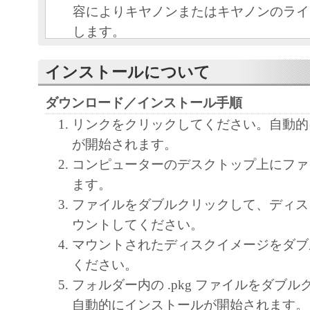
容によりキヤノンまたはキヤノンのライ
します。
キヤノンは、本ソフトウェアのユーザー
インストールについて
といいます。）に対し、本ソフトウェア
ノン製品を利用する目的で本ソフトウェ
ダウンロード／インストール手順
独占的権利を許諾します。
リンクをクリックしてください。自動的
ユーザーは、本ソフトウェアの全部また
が開始されます。
改変、リバース・エンジニアリング、逆
コンピューターのデスクトップ上にファ
は逆アセンブル等することはできません
ます。
キヤノン、キヤノンマーケティングジャ
ファイルをダブルクリックして、ディス
よびキヤノンのライセンサーは、本ソフ
ウントしてください。
ザーの特定の目的のために適当であるこ
マウントされたディスクイメージをダブ
用であること、または本ソフトウェアに
ください。
と、その他本ソフトウェアに関していか
フォルダー内の .pkg ファイルをダブ
しません。
自動的にインストールが開始されます。