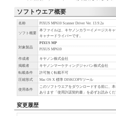
キヤノン、キヤノンマーケティングジャ
よびキヤノンのライセンサーは、本ソフ
ソフトウエア概要
に付随または関連して生ずる直接的また
失、損害等について、いかなる場合にお
名称
PIXUS MP610 Scanner Driver Ver. 13.9.2a
本ファイルは、キヤノンカラーイメージスキャナ
任を負いません。
ソフト概要
キャナードライバーです。
ユーザーは、日本国政府または該当国の
PIXUS MP
許可等を得ることなしに、本ソフトウェ
対象製品
PIXUS MP610
一部を、直接または間接に輸出してはな
作成者
キヤノン株式会社
掲載者
キヤノンマーケティングジャパン株式会社
転載条件
許可無く転載不可
圧縮形式
Mac OS X 標準 DISKCOPYツール
このソフトウエアをダウンロードする前に、本
使用条件
あります「使用許諾契約書」を必ずお読みくだ
変更履歴