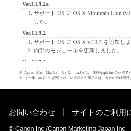
Ver.13.9.2a
サポート OS に OS X Mountain Lion (
した。
Ver.13.9.2
サポート OS に OS X v.10.7 を追加
内部のモジュールを更新しました。
Ver.13.9.1
OS X v10.6 に対応しました。
※
Apple、Mac、Mac OS、 OS X、 macOS は、米国Apple Inc.の商標で
※
その他、本文中に記載されている社名や商品名は、各社の登録商標
Ver.13.9.0
OS X v10.5 に対応しました。
OS X v10.5 環境でScanGearのヘ
すると、ヘルプウィンドウがScanGea
お問い合わせ
サイトのご利用
裏に隠れてしまう不具合を修正しまし
ScanGearを起動してプレビューまた
© Canon Inc./Canon Marketing Japan Inc.