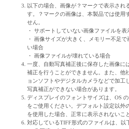
キヤノン、キヤノンマーケティングジャ
以下の場合、画像が？マークで表示され
よびキヤノンのライセンサーは、本ソフ
す。？マークの画像は、本製品では使用
に付随または関連して生ずる直接的また
せん。
失、損害等について、いかなる場合にお
・ サポートしていない画像ファイルを表
任を負いません。
・ 画像サイズが大きく、メモリー不足で
ユーザーは、日本国政府または該当国の
い場合
許可等を得ることなしに、本ソフトウェ
・ 画像ファイルが壊れている場合
一部を、直接または間接に輸出してはな
一度、自動写真補正後に保存した画像に
補正を行うことができません。また、他
ョンソフトやデジタルカメラなどで加工
写真補正ができない場合があります。
ディスプレイのフォントサイズは、OS 
をご使用ください。デフォルト設定以外
を使用した場合、正常に表示されないこ
対応しているTIFF形式のファイルは、以