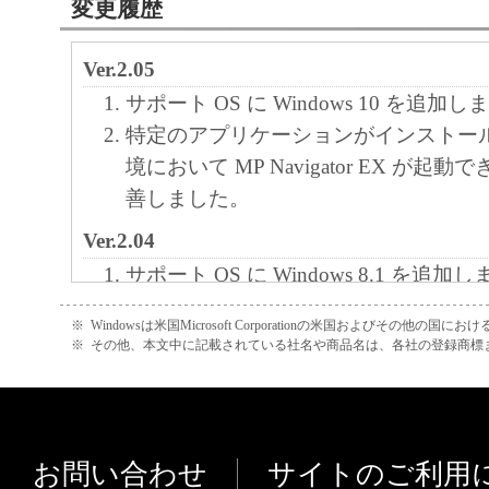
変更履歴
Ver.2.05
サポート OS に Windows 10 を追加
特定のアプリケーションがインストー
境において MP Navigator EX が起
善しました。
Ver.2.04
サポート OS に Windows 8.1 を追加
サポート OS に Windows 8 を追加し
※
Windowsは米国Microsoft Corporationの米国およびその他の国
[CanoScan] コピー実行時、拡大／
※
その他、本文中に記載されている社名や商品名は、各社の登録商標
れず、等倍出力される場合がある問題
た。
Ver.2.03
お問い合わせ
サイトのご利用
Windows 7 に正式対応しました。