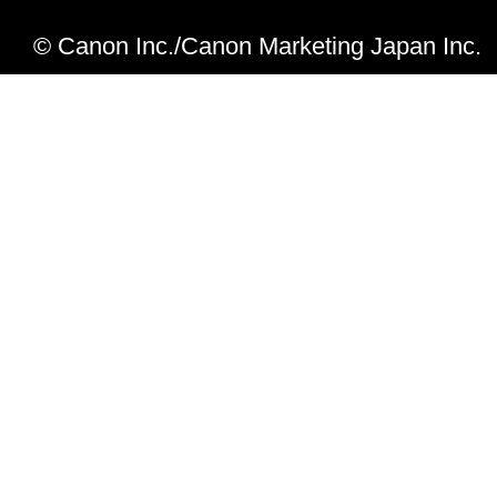
MP Navigator EX Ver.2.00 ～ 2.
© Canon Inc./Canon Marketing Japan Inc.
ット複合機、パーソナルスキャナーで
スキャン後、画像の表示／利用で詳細表示
タンを押すと、MP Navigator EX 
場合がある問題を修正しました。
（インクジェット複合機で使用の場合）
PDF作成途中で印刷を実行すると、MP Navi
不正終了する場合がある問題を修正し