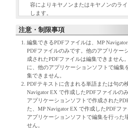
容によりキヤノンまたはキヤノンのライ
します。
キヤノンは、本ソフトウェアのユーザー
注意・制限事項
といいます。）に対し、本ソフトウェア
ノン製品を利用する目的で本ソフトウェ
編集できるPDFファイルは、MP Navigato
独占的権利を許諾します。
PDFファイルのみです。他のアプリケー
ユーザーは、本ソフトウェアの全部また
成されたPDFファイルは編集できません
改変、リバース・エンジニアリング、逆
に、他のアプリケーションソフトで編集
は逆アセンブル等することはできません
集できません。
キヤノン、キヤノンマーケティングジャ
PDFテキストに含まれる単語または句の
よびキヤノンのライセンサーは、本ソフ
Navigator EX で作成したPDFファイ
ザーの特定の目的のために適当であるこ
アプリケーションソフトで作成されたPD
用であること、または本ソフトウェアに
た、MP Navigator EX で作成したPD
と、その他本ソフトウェアに関していか
アプリケーションソフトで編集を行った
しません。
せん。