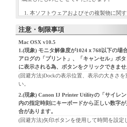
本ソフトウェアおよびその複製物に関す
容によりキヤノンまたはキヤノンのライ
注意・制限事項
します。
キヤノンは、本ソフトウェアのユーザー
Mac OSX v10.5
といいます。）に対し、本ソフトウェア
1.(現象) モニタ解像度が1024ｘ768以下の
ノン製品を利用する目的で本ソフトウェ
アログの「プリント」、「キャンセル」ボタン
独占的権利を許諾します。
に表示される為、ボタンをクリックできませ
ユーザーは、本ソフトウェアの全部また
(回避方法)Dockの表示位置、表示の大きさ
改変、リバース・エンジニアリング、逆
い。
は逆アセンブル等することはできません
2.(現象) Canon IJ Printer Utilityの
キヤノン、キヤノンマーケティングジャ
内の指定時刻にキーボードから正しい数字が
よびキヤノンのライセンサーは、本ソフ
合があります。
ザーの特定の目的のために適当であるこ
用であること、または本ソフトウェアに
(回避方法)矢印ボタンを使用して時間を設定