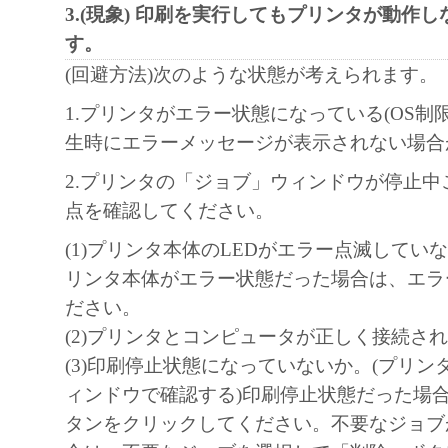
と、その他本ソフトウェアに関していか
3.(現象) 印刷を実行してもプリンタが動作
しません。
す。
キヤノン、キヤノンマーケティングジャ
(回避方法)次のような状態が考えられます。
よびキヤノンのライセンサーは、本ソフ
1.プリンタがエラー状態になっている(OS制
に付随または関連して生ずる直接的また
生時にエラーメッセージが表示されない場合
失、損害等について、いかなる場合にお
任を負いません。
2.プリンタの「ジョブ」ウィンドウが停止中
ユーザーは、日本国政府または該当国の
点を確認してください。
許可等を得ることなしに、本ソフトウェ
(1)プリンタ本体のLEDがエラー点滅してい
一部を、直接または間接に輸出してはな
リンタ本体がエラー状態だった場合は、エラ
ださい。
(2)プリンタとコンピュータが正しく接続さ
(3)印刷停止状態になっていないか。(プリン
ィンドウで確認する)印刷停止状態だった場
タンをクリックしてください。不要なジョブ