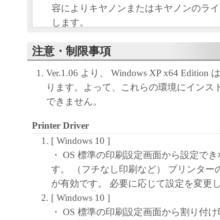
容によりキヤノンまたはキヤノンのライ
します。
キヤノンは、本ソフトウェアのユーザー
注意・制限事項
といいます。）に対し、本ソフトウェア
ノン製品を利用する目的で本ソフトウェ
Ver.1.06 より、 Windows XP x64 Editi
独占的権利を許諾します。
ります。よって、これらの環境にインス
ユーザーは、本ソフトウェアの全部また
できません。
改変、リバース・エンジニアリング、逆
は逆アセンブル等することはできません
Printer Driver
キヤノン、キヤノンマーケティングジャ
[ Windows 10 ]
よびキヤノンのライセンサーは、本ソフ
・ OS 標準の印刷設定画面から設定で
ザーの特定の目的のために適当であるこ
す。 （フチなし印刷など） プリンター
用であること、または本ソフトウェアに
が有効です。 必要に応じて設定を変更
と、その他本ソフトウェアに関していか
[ Windows 10 ]
しません。
・ OS 標準の印刷設定画面から割り付