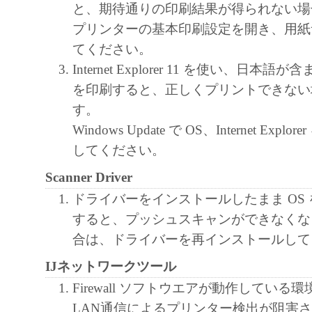
キヤノン、キヤノンマーケティングジャ
と、期待通りの印刷結果が得られない場
よびキヤノンのライセンサーは、本ソフ
プリンターの基本印刷設定を開き、用紙
に付随または関連して生ずる直接的また
てください。
失、損害等について、いかなる場合にお
Internet Explorer 11 を使い、日本
任を負いません。
を印刷すると、正しくプリントできない
ユーザーは、日本国政府または該当国の
す。
許可等を得ることなしに、本ソフトウェ
Windows Update で OS、Internet Exp
一部を、直接または間接に輸出してはな
してください。
Scanner Driver
ドライバーをインストールしたまま OS
すると、プッシュスキャンができなくな
合は、ドライバーを再インストールして
IJネットワークツール
Firewall ソフトウエアが動作している
LAN通信によるプリンター検出が阻害