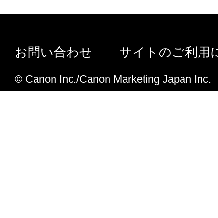
ADFからスキャンした場合の用紙サイ
向上しました。
Ver.1.03
お問い合わせ
サイトのご利用
IJ ネットワークスキャンユーティリティ：
本体通信タイマーの動作タイミングを
© Canon Inc./Canon Marketing Japan Inc.
仕様変更しました。
Ver.1.02
プリンタードライバー：
複数指定の部数印刷時にジョブのキャ
と、ジョブが消えない場合がありまし
正しました。
スキャナードライバー：
MPドライバーインストール時にまれ
合があったのを修正しました。