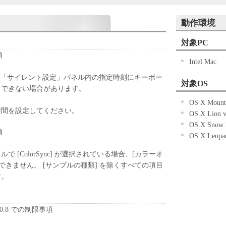
ェアの全部または一部を修正、改変、リバース・エ
パイルまたは逆アセンブル等することはできませ
動作環境
ケティングジャパン株式会社およびキヤノンのライ
対象PC
ェアがユーザーの特定の目的のために適当であるこ
項
Intel Mac
こと、または本ソフトウェアに瑕疵がないこと、そ
していかなる保証もいたしません。
r Utility の「サイレント設定」パネル内の指定時刻にキーボー
対象OS
ケティングジャパン株式会社およびキヤノンのライ
力できない場合があります。
ェアの使用に付随または関連して生ずる直接的また
OS X Mounta
について、いかなる場合においても一切の責任を負
時間を設定してください。
OS X Lion v
OS X Snow 
または該当国の政府より必要な許可等を得ることな
項
OS X Leopar
全部または一部を、直接または間接に輸出してはな
で [ColorSync] が選択されている場合、[カラーオ
できません。 [サンプルの種類] を除くすべての項目
す。
7 / 10.8 での制限事項