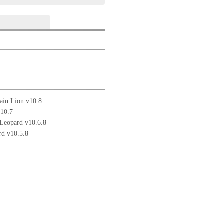
in Lion v10.8
10.7
Leopard v10.6.8
d v10.5.8