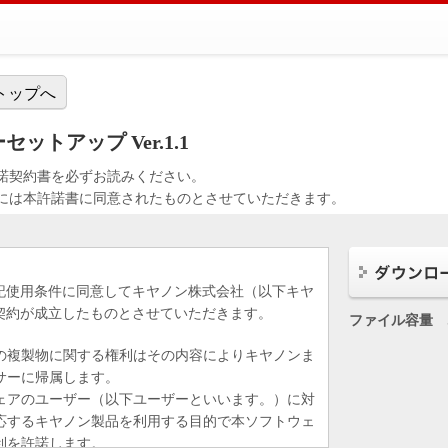
トップへ
セットアップ Ver.1.1
諾契約書を必ずお読みください。
には本許諾書に同意されたものとさせていただきます。
記使用条件に同意してキヤノン株式会社（以下キヤ
契約が成立したものとさせていただきます。
ファイル容量
の複製物に関する権利はその内容によりキヤノンま
サーに帰属します。
ェアのユーザー（以下ユーザーといいます。）に対
応するキヤノン製品を利用する目的で本ソフトウェ
利を許諾します。