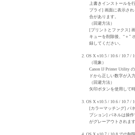
上書きインストールを行っ
プライ] 画面に表示さ
合があります。
（回避方法）
[プリントとファクス] 
キューを削除後、“＋”
録してください。
OS X v10.5 / 10.6 / 10.
（現象）
Canon IJ Printe
ドから正しい数字が入
（回避方法）
矢印ボタンを使用して
OS X v10.5 / 10.6 / 10.
[カラーマッチング] パネル
プション] パネルは操作
がグレーアウトされま
OS X v10.7 / 10.8 での