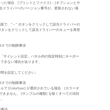
た場合、[プリントとファクス] – [オプションとサ
れるドライバーのバージョン番号が、更新されない場
画面で、“－” ボタンをクリックして該当ドライバーの
 ボタンをクリックして該当ドライバーのキューを再登
7 / 10.8 での制限事項
r Utility の「サイレント設定」パネル内の指定時刻にキーボー
力できない場合があります。
時間を設定してください。
7 / 10.8 での制限事項
で [ColorSync] が選択されている場合、[カラーオ
できません。 [サンプルの種類] を除くすべての項目
す。
制限事項