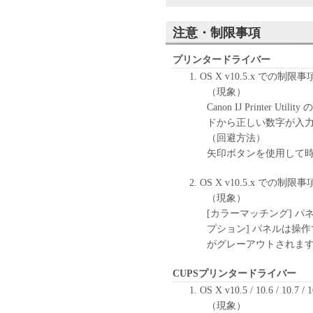
ユーザーは、本ソフトウ
ンジニアリング、逆コン
注意・制限事項
ん。
キヤノン、キヤノンマー
プリンタードライバー
センサーは、本ソフトウ
OS X v10.5.x での制限事
と、もしくは有用である
（現象）
の他本ソフトウェアに関
Canon IJ Printe
キヤノン、キヤノンマー
ドから正しい数字が入
センサーは、本ソフトウ
（回避方法）
は間接的な損失、損害等
矢印ボタンを使用して
いません。
ユーザーは、日本国政府
OS X v10.5.x での制限事
しに、本ソフトウェアの
（現象）
りません。
[カラーマッチング] パネル
プション] パネルは操作
がグレーアウトされま
CUPSプリンタードライバー
OS X v10.5 / 10.6 / 10.
（現象）