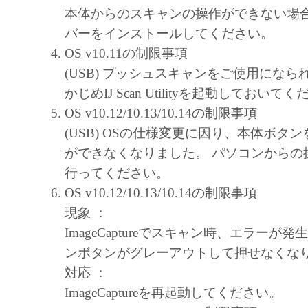
キヤノン、キヤノンマーケティングジャ
本体からのスキャンの操作ができない場合
よびキヤノンのライセンサーは、本ソフ
バーをインストールしてください。
に付随または関連して生ずる直接的また
OS v10.11の制限事項
失、損害等について、いかなる場合にお
(USB) プッシュスキャンをご使用にな
任を負いません。
かじめIJ Scan Utilityを起動しておいて
ユーザーは、日本国政府または該当国の
OS v10.12/10.13/10.14の制限事項
許可等を得ることなしに、本ソフトウェ
(USB) OSの仕様変更に因り、本体ボタ
一部を、直接または間接に輸出してはな
ができなくなりました。 パソコンからの
行ってください。
OS v10.12/10.13/10.14の制限事項
現象 ：
ImageCaptureでスキャン時、エラーが
ンボタンがグレーアウトして押せなくな
対応 ：
ImageCaptureを再起動してください。