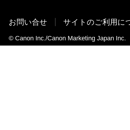
た。
サポートOSを変更しました。
お問い合せ
サイトのご利用に
Ver.3.3.4
サポートOSにOS X Yosemite (v10.1
© Canon Inc./Canon Marketing Japan Inc.
Ver.3.1.0
サポートOSにOS X Mavericks v10
エラーメッセージを拡充しました。
Ver.2.1.1m
対応機種を追加しました。
Ver.2.1.0m
新規リリース