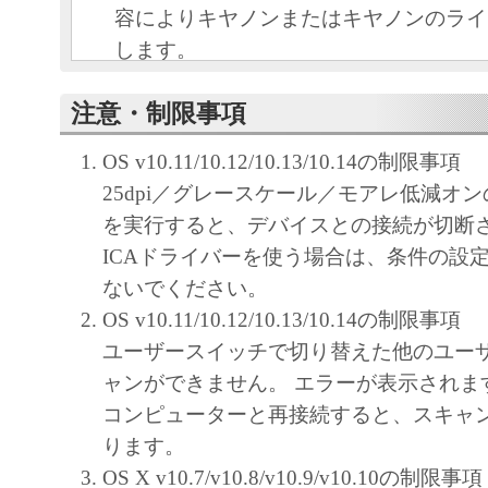
容によりキヤノンまたはキヤノンのライ
します。
キヤノンは、本ソフトウェアのユーザー
注意・制限事項
といいます。）に対し、本ソフトウェア
ノン製品を利用する目的で本ソフトウェ
OS v10.11/10.12/10.13/10.14の制限事項
独占的権利を許諾します。
25dpi／グレースケール／モアレ低減オ
ユーザーは、本ソフトウェアの全部また
を実行すると、デバイスとの接続が切断
改変、リバース・エンジニアリング、逆
ICAドライバーを使う場合は、条件の設
は逆アセンブル等することはできません
ないでください。
キヤノン、キヤノンマーケティングジャ
OS v10.11/10.12/10.13/10.14の制限事項
よびキヤノンのライセンサーは、本ソフ
ユーザースイッチで切り替えた他のユー
ザーの特定の目的のために適当であるこ
ャンができません。 エラーが表示されま
用であること、または本ソフトウェアに
コンピューターと再接続すると、スキャ
と、その他本ソフトウェアに関していか
ります。
しません。
OS X v10.7/v10.8/v10.9/v10.10の制限事項