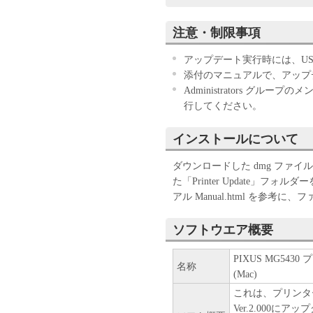
ンジニアリング、逆コン
ん。
注意・制限事項
キヤノン、キヤノンマー
センサーは、本ソフトウ
アップデート実行時には、US
と、もしくは有用である
添付のマニュアルで、アップ
の他本ソフトウェアに関
Administrators グ
キヤノン、キヤノンマー
行してください。
センサーは、本ソフトウ
は間接的な損失、損害等
インストールについて
いません。
ユーザーは、日本国政府
ダウンロードした dmg ファ
しに、本ソフトウェアの
た「Printer Update」
りません。
アル Manual.html を参
ソフトウエア概要
PIXUS MG543
名称
(Mac)
これは、プリンタ
Ver.2.000