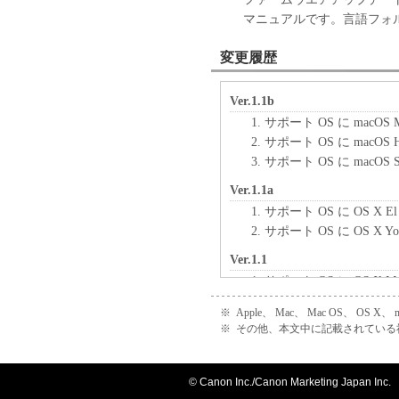
マニュアルです。言語フォルダー
変更履歴
Ver.1.1b
サポート OS に macOS 
サポート OS に macOS H
サポート OS に macOS S
Ver.1.1a
サポート OS に OS X El
サポート OS に OS X Yo
Ver.1.1
サポート OS に OS X Ma
[マニュアル]
※
Apple、 Mac、 Mac OS、 OS X
トラブルシューティン
※
その他、本文中に記載されている
Ver.1.0
「メールからプリント
© Canon Inc./Canon Marketing Japan Inc.
メンテナンス中の動作