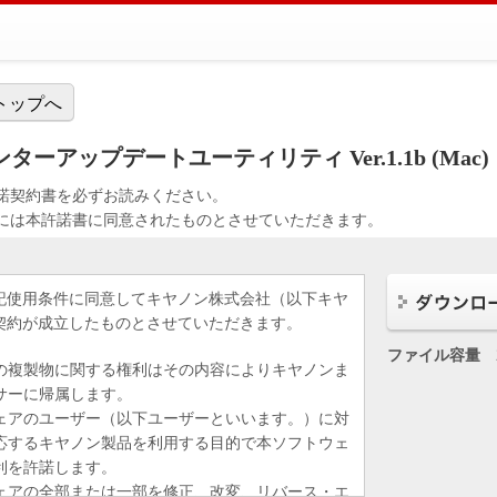
トップへ
リンターアップデートユーティリティ Ver.1.1b (Mac)
諾契約書を必ずお読みください。
には本許諾書に同意されたものとさせていただきます。
記使用条件に同意してキヤノン株式会社（以下キヤ
契約が成立したものとさせていただきます。
ファイル容量
の複製物に関する権利はその内容によりキヤノンま
サーに帰属します。
ェアのユーザー（以下ユーザーといいます。）に対
応するキヤノン製品を利用する目的で本ソフトウェ
利を許諾します。
ェアの全部または一部を修正、改変、リバース・エ