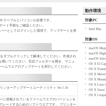
パイルまたは逆アセンブル等することはできませ
動作環境
ケティングジャパン株式会社およびキヤノンのライ
ェアがユーザーの特定の目的のために適当であるこ
対象PC
B ケーブルとパソコンが必要です。
こと、または本ソフトウェアに瑕疵がないこと、そ
デート手順をご確認ください。
Intel Mac
していかなる保証もいたしません。
ループのメンバーとしてログインした環境で、アップデートを実
ケティングジャパン株式会社およびキヤノンのライ
対象OS
ェアの使用に付随または関連して生ずる直接的また
について、いかなる場合においても一切の責任を負
macOS Moja
macOS High 
または該当国の政府より必要な許可等を得ることな
イルをダブルクリックして解凍してください。作成され
macOS Sierr
全部または一部を、直接または間接に輸出してはな
フォルダーを開いてください。言語フォルダーを開き、マニュ
OS X El Cap
考に、ファームウエアのアップデートを実行してください。
OS X Yosemi
OS X Maveri
OS X Mounta
OS X Lion v
0 プリンターアップデートユーティリティ Ver.1.1b
OS X Snow 
OS X Leopar
ーに搭載されているファームウエアのバージョンを
にアップグレードするためのソフトウエアです。 プリンター