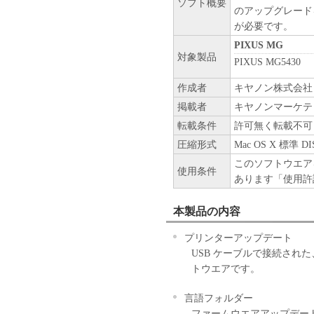
ソフト概要
のアップグレード
が必要です。
PIXUS MG
対象製品
PIXUS MG5430
作成者
キヤノン株式会社
掲載者
キヤノンマーケテ
転載条件
許可無く転載不可
圧縮形式
Mac OS X 標準 
このソフトウエア
使用条件
あります「使用許
本製品の内容
プリンターアップデート
USB ケーブルで接続され
トウエアです。
言語フォルダー
ファームウエアアップデー