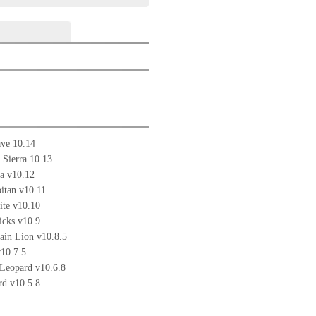
ve 10.14
Sierra 10.13
a v10.12
itan v10.11
te v10.10
cks v10.9
in Lion v10.8.5
10.7.5
Leopard v10.6.8
d v10.5.8