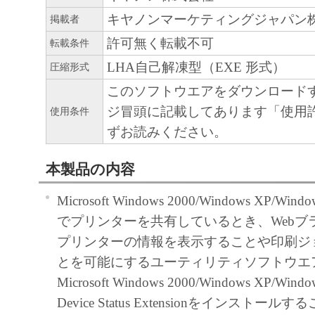
とします。
キヤノンマーケティングジャパン
掲載者
分離可能性
本契約書のいずれかの条項またはその一
許可無く転載不可
転載条件
無効であると決定された場合でも、その
LHA自己解凍型（EXE 形式）
圧縮形式
に有効に存続するものとします。
このソフトウエアをダウンロード
ジ冒頭に記載してあります「使用
使用条件
以 上
ずお読みください。
キヤノン株式会社
本製品の内容
Microsoft Windows 2000/Windows XP/Windo
でプリンターを共有しているとき、Webブ
プリンターの情報を表示することや印刷ジ
とを可能にするユーティリティソフトウエ
Microsoft Windows 2000/Windows XP/Windo
Device Status Extensionをインストールす