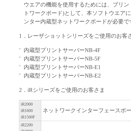
ウエアの機能を使用するためには、プリン
トウェア」をコンピューターの記憶
トワークボード)として、本ソフトウエア
トールすること、またはコンピュー
ンター内蔵型ネットワークボードが必要で
示すること、アクセスすること、も
ことのいずれも含むものとします。
1．レーザショットシリーズをご使用のお客
独占的権利をお客様に対して許諾し
は、また「指定機器」にネットワー
内蔵型プリントサーバーNB-4F
されたコンピューター上で、かかる
内蔵型プリントサーバーNB-5F
の使用者に対して「本ソフトウェア
内蔵型プリントサーバーNB-E1
ことができますが、かかるコンピュ
内蔵型プリントサーバーNB-E2
に本契約書上の義務および条件を遵
2．iRシリーズをご使用のお客さま
に、その履行に関し全責任を負うこ
す。
iR2000
お客様は、上記(1)に基づいて「本
ネットワークインターフェースボード
iR1600
使用するためのバックアップとして
iR1500F
ェア」を１部、複製することができ
iR2200