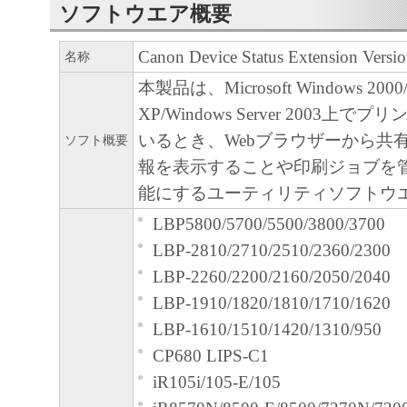
いものとします。
ソフトウエア概要
輸出
お客様は、日本国政府または関連する外
Canon Device Status Extension Versio
名称
な認可等を得ることなしに、「本ソフト
本製品は、Microsoft Windows 2000/
または一部を、直接または間接に輸出し
XP/Windows Server 2003上
ん。
いるとき、Webブラウザーから共
ソフト概要
契約期間
報を表示することや印刷ジョブを
本契約書は、お客様が、『同意』を
能にするユーティリティソフトウ
た時点、または「本ソフトウェア」
LBP5800/5700/5500/3800/3700
で発効し、下記(2)または(3)によ
LBP-2810/2710/2510/2360/2300
有効に存続します。
LBP-2260/2200/2160/2050/2040
お客様は、「本ソフトウェア」およ
LBP-1910/1820/1810/1710/1620
すべてを廃棄および消去することに
LBP-1610/1510/1420/1310/950
を終了させることができます。
CP680 LIPS-C1
お客様が本契約書のいずれかの条項
iR105i/105-E/105
合、本契約書は直ちに終了します。