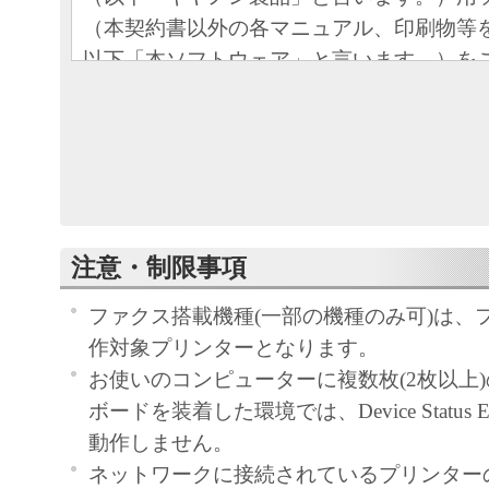
（本契約書以外の各マニュアル、印刷物等
以下「本ソフトウェア」と言います。）を
めの、お客様とキヤノン株式会社（以下キ
す。）との間の契約書です。
お客様は、『同意』を示す行為、または「
ア」の使用のいずれかをもって、本契約書
になります。お客様が本契約書に同意でき
注意・制限事項
ソフトウェア」を使用することはできませ
ファクス搭載機種(一部の機種のみ可)は、
許諾
作対象プリンターとなります。
キヤノンは、お客様が「キヤノン製
お使いのコンピューターに複数枚(2枚以上
目的のために、「キヤノン製品」に
ボードを装着した環境では、Device Status Ex
トワークを通じ接続される複数のコ
動作しません。
下「指定機器」と言います。）にお
ネットワークに接続されているプリンター
トウェア」を使用（本契約書におい