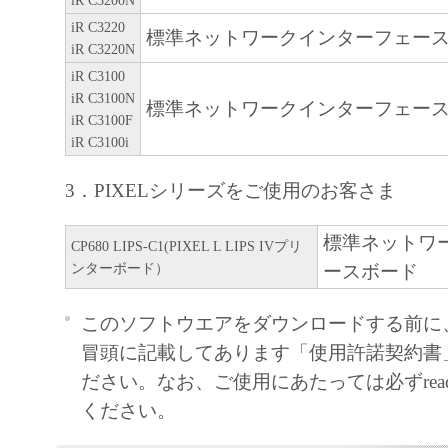
iR C3200N
社、それらの販売代理店または販売
iR C3220
標準ネットワークインターフェー
「本ソフトウェア」の使用または使
iR C3220N
るいかなる損害（逸失利益およびそ
iR C3100
たは付随的な損害を含むがこれらに
iR C3100N
標準ネットワークインターフェー
iR C3100F
ての損害を言います。）について、
iR C3100i
れる限り、一切の責任を負わないも
とえ、キヤノン、キヤノンの子会社
3．PIXELシリーズをご使用のお客さま
連会社、それらの販売代理店または
標準ネットワ
損害の可能性について知らされてい
CP680 LIPS-C1(PIXEL L LIPS IVプリ
ンターボード）
ースボード
です。
キヤノン、キヤノンの子会社、キヤ
このソフトウエアをダウンロードする前に
社、それらの販売代理店または販売
冒頭に記載してあります「使用許諾契約書
「本ソフトウェア」、または「本ソ
ださい。なお、ご使用にあたっては必ずreadm
使用に起因または関連してお客様と
ください。
生じたいかなる紛争についても、一