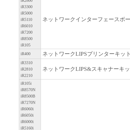
iR2800
上記(1)および(2)に定める場合を
iR3300
たはキヤノンのライセンサーのいか
iR5000
ネットワークインターフェースボード
も、明示たると黙示たるとを問わず
iR5110
iR6010
ってお客様に譲渡あるいは許諾され
iR7200
ません。
iR8500
制限
iR105
お客様は、再使用許諾、譲渡、販売
ネットワークLIPSプリンターキット
iR400
もしくは貸与その他の方法により、
iR3310
ネットワークLIPS&スキャナーキッ
iR2810
フトウェア」を使用させることはで
iR2210
お客様は、「本ソフトウェア」の全
iR105i
修正、改変、逆コンパイル、逆アセ
iR8570N
リバースエンジニアリング等するこ
iR8500B
iR7270N
ん。また第三者にこのような行為を
iR6060i
せん。
iR6050i
帰属
iR6000i
iR5160i
「本ソフトウェア」に係る権原および所