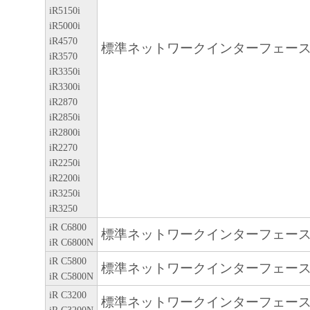
iR5150i
容によりキヤノンまたはキヤノンのライ
iR5000i
します。
iR4570
標準ネットワークインターフェー
iR3570
著作権表示
iR3350i
お客様は、「本ソフトウェア」に含まれ
iR3300i
はキヤノンのライセンサーの著作権表示
iR2870
しもしくは削除してはなりません。
iR2850i
iR2800i
保証の否認・免責
iR2270
「本ソフトウェア」は、『現状のま
iR2250i
用許諾されます。キヤノン、キヤノ
iR2200i
iR3250i
ヤノンの関連会社、それらの販売代
iR3250
店のいずれも、「本ソフトウェア」
iR C6800
標準ネットワークインターフェー
性および特定の目的への適合性の保
iR C6800N
なる保証も、明示たると黙示たると
iR C5800
標準ネットワークインターフェー
iR C5800N
ないものとします。
iR C3200
キヤノン、キヤノンの子会社、キヤ
標準ネットワークインターフェー