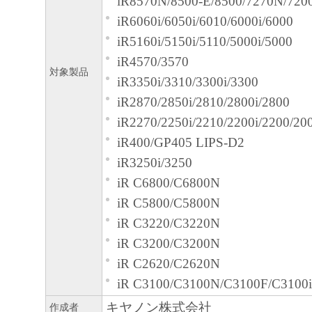
iR8570N/8500-E/8500/7270N/720
お客様は、上記(3)によって本契約
iR6060i/6050i/6010/6000i/6000
合、速やかに、「本ソフトウェア」
iR5160i/5150i/5110/5000i/5000
物のすべてを廃棄または消去するも
iR4570/3570
U.S. GOVERNMENT RESTRICTED RIG
対象製品
iR3350i/3310/3300i/3300
The Software is a "commercial item," as that 
iR2870/2850i/2810/2800i/2800
48C.F.R. 2.101 (Oct 1995), consisting of "
iR2270/2250i/2210/2200i/2200/20
computer software"and "commercial compute
iR400/GP405 LIPS-D2
documentation," as such terms areused in 4
iR3250i/3250
(Sept 1995). Consistent with 48 C.F.R.12.2
iR C6800/C6800N
227.7202-1 through 227.7202-4 (June 1995)
iR C5800/C5800N
Government End Users shall acquire the Sof
iR C3220/C3220N
thoserights set forth herein. Manufacturer is
iR C3200/C3200N
2,Shimomaruko 3-chome, Ohta-ku, Tokyo 1
iR C2620/C2620N
本条項中で使用される"the Software
iR C3100/C3100N/C3100F/C3100i
定義される「本ソフトウェア」を意味し
キヤノン株式会社
作成者