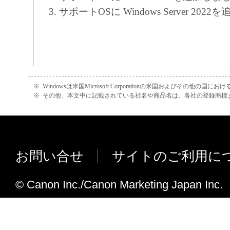
正、改変、リバース・エンジニアリング、
サポートOSに Windows Server 20
たは逆アセンブル等することはできません
このような行為をさせてはなりません。
(4) 本契約に明示的に定める場合を除き、
フトウエア」に関する知的財産権のいかな
※
Windowsは米国Microsoft Corporationの米国およびその他の国
に付与するものではありません。
※
その他、本文中に記載されている社名や商品名は、各社の登録商標
２．所有権
「本ソフトウエア」及びその複製物に係る
お問い合せ
サイトのご利用に
は、その内容によりキヤノンまたはキヤノ
ーに帰属します。
© Canon Inc./Canon Marketing Japan Inc.
３．保証
「許諾ソフトウエア」が、CD-ROM等の記