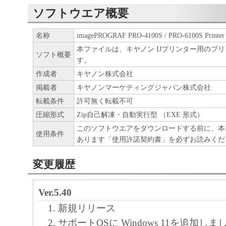
ア」をコンピュータの記憶媒体上にインス
ソフトウエア概要
と、またはコンピュータにおいて表示する
名称
imagePROGRAF PRO-4100S / PRO-6100S Printer D
すること、読み出すこと、もしくは実行す
本ファイルは、キヤノン IJプリンター用のプ
も含むものとします）することができます
ソフト概要
す。
た、お客様が「プリンタ」を使用すること
作成者
キヤノン株式会社
様のイントラネット内のユーザ（以下「指
掲載者
キヤノンマーケティングジャパン株式会社
います）に、本契約の条件の下で、「許諾
転載条件
許可無く転載不可
を使用させることができます。その場合、
圧縮形式
Zip自己解凍・自動実行型 （EXE 形式）
かる「指定ユーザ」を本契約の条件に従わ
このソフトウエアをダウンロードする前に、本
使用条件
あります「使用許諾契約書」を必ずお読みくだ
き、すべての責任を負っていただくものと
変更履歴
(2) お客様は、再使用許諾、譲渡、頒布、
により、第三者に「本ソフトウエア」を使
Ver.5.40
させることはできません。
新規リリース
(3) お客様は、「本ソフトウエア」の全部
サポートOSに Windows 11を追加しま