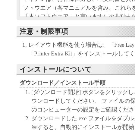
フトウエア（各マニュアルを含み、これら
「本ソフトウエア」と言います）の非独占
条項に基づき許諾し、お客様も下記条項に
注意・制限事項
ものとします。
お客様は、「本ソフトウエア」のインスト
レイアウト機能を使う場合は、「Free Layou
この契約に同意したことになります。
「Printer Extra Kit」をインストールし
お客様がこの契約に同意できない場合には
ストールされず、直ちに「本ソフトウエア
インストールについて
さい。
ダウンロード／インストール手順
[ダウンロード開始] ボタンをクリック
１．使用許諾
ウンロードしてください。 ファイルの
(1) お客様は、「本ソフトウエア」を、キ
のコンピューターの設定をご確認くださ
ェットプリンタ（以下「プリンタ」と言い
ダウンロードした exe ファイルをダブ
たはネットワークを通じ接続される複数の
凍すると、自動的にインストールが開始
それぞれにおいて使用（「使用」とは、「