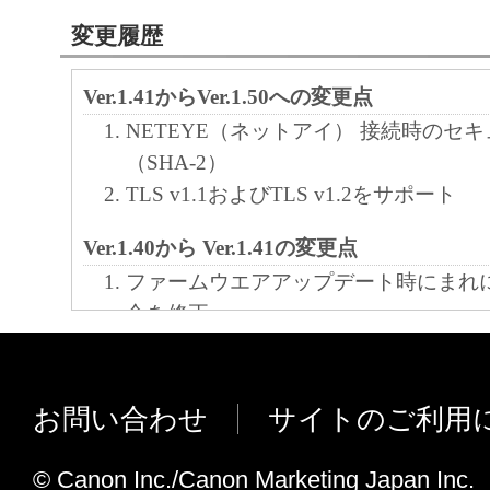
ア」をコンピュータの記憶媒体上にインス
変更履歴
と、またはコンピュータにおいて表示する
すること、読み出すこと、もしくは実行す
Ver.1.41からVer.1.50への変更点
も含むものとします）することができます
NETEYE（ネットアイ） 接続時のセ
た、お客様が「プリンタ」を使用すること
（SHA-2）
様のイントラネット内のユーザ（以下「指
TLS v1.1およびTLS v1.2をサポート
います）に、本契約の条件の下で、「許諾
を使用させることができます。その場合、
Ver.1.40から Ver.1.41の変更点
かる「指定ユーザ」を本契約の条件に従わ
ファームウエアアップデート時にまれ
き、すべての責任を負っていただくものと
合を修正
カット紙を使用してヘッド位置調整を
(2) お客様は、再使用許諾、譲渡、頒布、
れに発生する紙ジャムエラーの不具合
により、第三者に「本ソフトウエア」を使
お問い合わせ
サイトのご利用
させることはできません。
Ver.1.38から Ver.1.40の変更点
特定のHP-GL2ファイルで、データが
© Canon Inc./Canon Marketing Japan Inc.
(3) お客様は、「本ソフトウエア」の全部