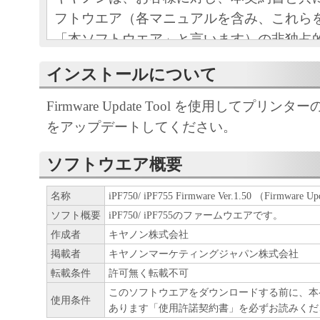
フトウエア（各マニュアルを含み、これら
「本ソフトウエア」と言います）の非独占
条項に基づき許諾し、お客様も下記条項に
インストールについて
ものとします。
お客様は、「本ソフトウエア」のインスト
Firmware Update Tool を使用してプリ
この契約に同意したことになります。
をアップデートしてください。
お客様がこの契約に同意できない場合には
ストールされず、直ちに「本ソフトウエア
ソフトウエア概要
さい。
名称
iPF750/ iPF755 Firmware Ver.1.50 （Firmware
ソフト概要
iPF750/ iPF755のファームウエアです。
１．使用許諾
作成者
キヤノン株式会社
(1) お客様は、「本ソフトウエア」を、キ
掲載者
キヤノンマーケティングジャパン株式会社
ェットプリンタ（以下「プリンタ」と言い
転載条件
許可無く転載不可
このソフトウエアをダウンロードする前に、本
たはネットワークを通じ接続される複数の
使用条件
あります「使用許諾契約書」を必ずお読みくだ
それぞれにおいて使用（「使用」とは、「