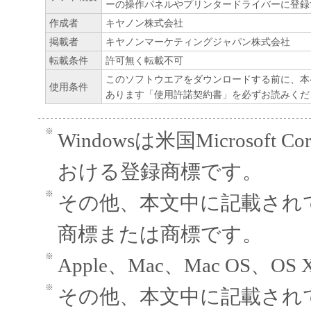
ーの操作パネルやプリンタードライバーに登録
１．使用許諾
作成者
キヤノン株式会社
(1) お客様は、「本ソフトウエア」を、キ
掲載者
キヤノンマーケティングジャパン株式会社
ェットプリンタ（以下「プリンタ」と言い
転載条件
許可無く転載不可
このソフトウエアをダウンロードする前に、本
たはネットワークを通じ接続される複数の
使用条件
あります「使用許諾契約書」を必ずお読みくだ
それぞれにおいて使用（「使用」とは、「
ア」をコンピュータの記憶媒体上にインス
※
Windowsは米国Microsoft
と、またはコンピュータにおいて表示する
すること、読み出すこと、もしくは実行す
おける登録商標です。
も含むものとします）することができます
※
その他、本文中に記載され
た、お客様が「プリンタ」を使用すること
様のイントラネット内のユーザ（以下「指
商標または商標です。
います）に、本契約の条件の下で、「許諾
※
Apple、Mac、Mac OS、OS
を使用させることができます。その場合、
かる「指定ユーザ」を本契約の条件に従わ
※
その他、本文中に記載され
き、すべての責任を負っていただくものと