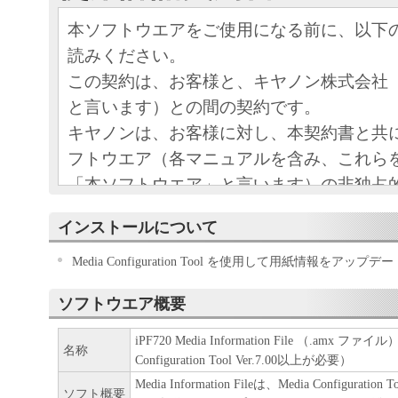
本ソフトウエアをご使用になる前に、以下
読みください。
この契約は、お客様と、キヤノン株式会社
と言います）との間の契約です。
キヤノンは、お客様に対し、本契約書と共
フトウエア（各マニュアルを含み、これら
「本ソフトウエア」と言います）の非独占
条項に基づき許諾し、お客様も下記条項に
インストールについて
ものとします。
お客様は、「本ソフトウエア」のインスト
Media Configuration Tool を使用して用紙情報をアッ
この契約に同意したことになります。
ソフトウエア概要
お客様がこの契約に同意できない場合には
ストールされず、直ちに「本ソフトウエア
iPF720 Media Information File （.amx ファイル） 
名称
Configuration Tool Ver.7.00以上が必要）
さい。
Media Information Fileは、Media Configur
ソフト概要