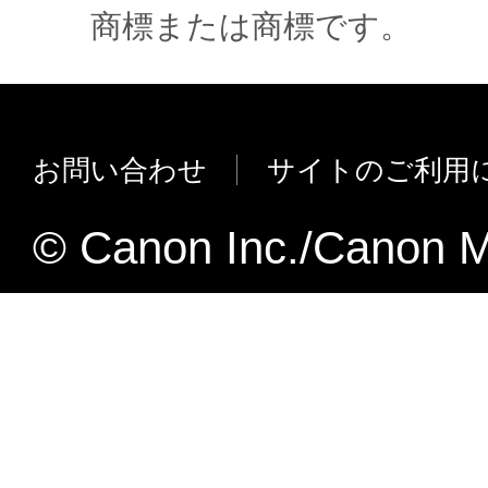
商標または商標です。
(2) お客様は、再使用許諾、譲渡、頒布、
により、第三者に「本ソフトウエア」を使
させることはできません。
(3) お客様は、「本ソフトウエア」の全部
お問い合わせ
サイトのご利用
正、改変、リバース・エンジニアリング、
たは逆アセンブル等することはできません
© Canon Inc./Canon M
このような行為をさせてはなりません。
(4) 本契約に明示的に定める場合を除き、
フトウエア」に関する知的財産権のいかな
に付与するものではありません。
２．所有権
「本ソフトウエア」及びその複製物に係る