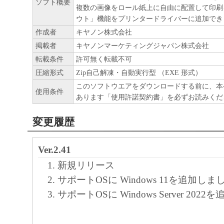
ソフト概要
複数の画像をロール紙上に自由に配置して印刷
ア」をコンピュータの記憶媒体上にインス
ウト」機能をプリンタードライバーに追加でき
と、またはコンピュータにおいて表示する
作成者
キヤノン株式会社
すること、読み出すこと、もしくは実行す
掲載者
キヤノンマーケティングジャパン株式会社
も含むものとします）することができます
転載条件
許可無く転載不可
た、お客様が「プリンタ」を使用すること
圧縮形式
Zip自己解凍・自動実行型 （EXE 形式）
様のイントラネット内のユーザ（以下「指
このソフトウエアをダウンロードする前に、本
使用条件
あります「使用許諾契約書」を必ずお読みくだ
います）に、本契約の条件の下で、「許諾
を使用させることができます。その場合、
変更履歴
かる「指定ユーザ」を本契約の条件に従わ
き、すべての責任を負っていただくものと
Ver.2.41
新規リリース
(2) お客様は、再使用許諾、譲渡、頒布、
サポートOSに Windows 11を追加しま
により、第三者に「本ソフトウエア」を使
サポートOSに Windows Server 20
させることはできません。
(3) お客様は、「本ソフトウエア」の全部