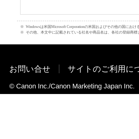
正、改変、リバース・エンジニアリング、
たは逆アセンブル等することはできません
このような行為をさせてはなりません。
※
Windowsは米国Microsoft Corporationの米国およびその他の国
※
その他、本文中に記載されている社名や商品名は、各社の登録商標
(4) 本契約に明示的に定める場合を除き、
フトウエア」に関する知的財産権のいかな
に付与するものではありません。
お問い合せ
サイトのご利用に
２．所有権
© Canon Inc./Canon Marketing Japan Inc.
「本ソフトウエア」及びその複製物に係る
は、その内容によりキヤノンまたはキヤノ
ーに帰属します。
３．保証
「許諾ソフトウエア」が、CD-ROM等の記