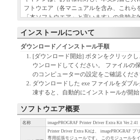
フトウエア（各マニュアルを含み、これら
「本ソフトウエア」と言います）の非独占
条項に基づき許諾し、お客様も下記条項に
インストールについて
ものとします。
お客様は、「本ソフトウエア」のインスト
ダウンロード／インストール手順
この契約に同意したことになります。
[ダウンロード開始] ボタンをクリック
お客様がこの契約に同意できない場合には
ウンロードしてください。 ファイルの
ストールされず、直ちに「本ソフトウエア
のコンピューターの設定をご確認くださ
さい。
ダウンロードした exe ファイルをダブ
凍すると、自動的にインストールが開始
１．使用許諾
ソフトウエア概要
(1) お客様は、「本ソフトウエア」を、キ
ェットプリンタ（以下「プリンタ」と言い
名称
imagePROGRAF Printer Driver Extra Kit Ver.2.41
たはネットワークを通じ接続される複数の
Printer Driver Extra Kitは、 imagePRO
それぞれにおいて使用（「使用」とは、「
専用拡張モジュールです。 このモジュールを