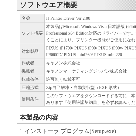
ソフトウエア概要
名称
IJ Printer Driver Ver.2.00
本製品はMicrosoft Windows Vista 日本語版 (64bit
ソフト概要
Professional x64 Edition対応のドライ
くことにより、プリンター機能がご使用になれ
PIXUS iP1700/ PIXUS iP90/ PIXUS iP90v/ PIXU
対象製品
iP6600D/ PIXUS mini260/ PIXUS mini220
作成者
キヤノン株式会社
掲載者
キヤノンマーケティングジャパン株式会社
転載条件
許可無く転載不可
圧縮形式
Zip自己解凍・自動実行型（EXE 形式）
このソフトウエアをダウンロードする前に、本
使用条件
あります「使用許諾契約書」を必ずお読みくだ
本製品の内容
インストーラ プログラム(Setup.exe)