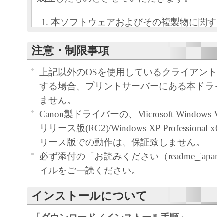
本ソフトウェアおよびその複製物に関す
容によりキヤノンまたはキヤノンのライ
注意・制限事項
します。
キヤノンは、本ソフトウェアのユーザー
上記以外のOSを使用しているクライアン
といいます。）に対し、本ソフトウェア
する場合、プリントサーバーにある本ドラ
ノン製品を利用する目的で本ソフトウェ
ません。
独占的権利を許諾します。
Canon製ドライバーの、Microsoft Windows Vi
ユーザーは、本ソフトウェアの全部また
リリース版(RC2)/Windows XP Professional 
改変、リバース・エンジニアリング、逆
リース版での動作は、保証致しません。
は逆アセンブル等することはできません
必ず添付の「お読みください（readme_japane
キヤノン、キヤノンマーケティングジャ
イルをご一読ください。
よびキヤノンのライセンサーは、本ソフ
ザーの特定の目的のために適当であるこ
インストールについて
用であること、または本ソフトウェアに