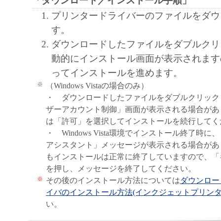
「ダウンロード／インストール手順」
と、その他本ソフトウェアに関していか
プリンタードライバーのファイルをダウ
しません。
す。
キヤノン、キヤノンマーケティングジャ
ダウンロードしたファイルをダブルクリ
よびキヤノンのライセンサーは、本ソフ
動的にインストール画面が表示されます
に付随または関連して生ずる直接的また
ってインストールを進めます。
失、損害等について、いかなる場合にお
※
（Windows Vistaの場合のみ）
任を負いません。
・ ダウンロードしたファイルをダブルクリック
ユーザーは、日本国政府または該当国の
ザーアカウント制御」画面が表示される場合があ
許可等を得ることなしに、本ソフトウェ
は「許可」を選択してインストールを続行してく
一部を、直接または間接に輸出してはな
・ Windows Vista環境でインストール終了時
アシスタント」メッセージが表示される場合があ
もインストールは正常に終了していますので、「
を押し、メッセージを終了してください。
※
その後のインストール方法については
ダウンロー
イバのインストール方法(インクジェットプリンタ
い。